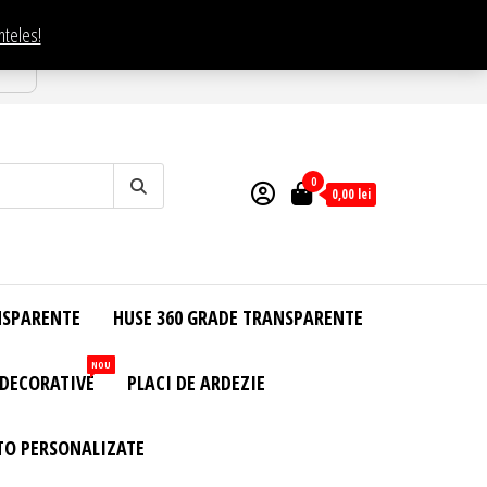
nteles!
esti
0
0,00
lei
NSPARENTE
HUSE 360 GRADE TRANSPARENTE
NOU
 DECORATIVE
PLACI DE ARDEZIE
TO PERSONALIZATE