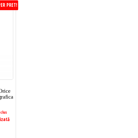
ER PRET!
Orice
rafica
clus
izată