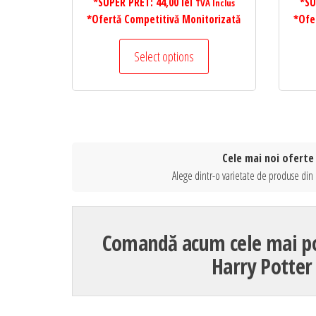
*SUPER PRET:
44,00
lei
*SU
TVA Inclus
*Ofertă Competitivă Monitorizată
*Ofe
Select options
Cele mai noi oferte
Alege dintr-o varietate de produse din 
Comandă acum cele mai po
Harry Potter 