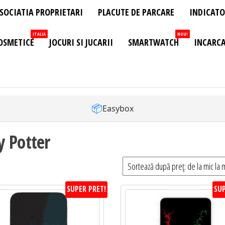
SOCIATIA PROPRIETARI
PLACUTE DE PARCARE
INDICATO
ITALIA
NOU!
OSMETICE
JOCURI SI JUCARII
SMARTWATCH
INCARCA
📦
Easybox
 Potter
SUPER PRET!
SUP