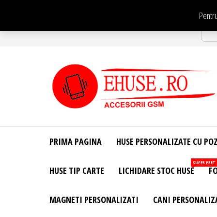
Sari
Pentru
la
Str
conținut
EHuse.ro –
EHuse.ro –
Huse
Site Oficial .
Personalizate
PRIMA PAGINA
HUSE PERSONALIZATE CU PO
Huse
Pentru Orice
Marca de
Personalizate
SUPER PRET
HUSE TIP CARTE
LICHIDARE STOC HUSE
FO
Telefon –
Diverse
Personalizari
MAGNETI PERSONALIZATI
CANI PERSONALIZ
– Accesorii
GSM