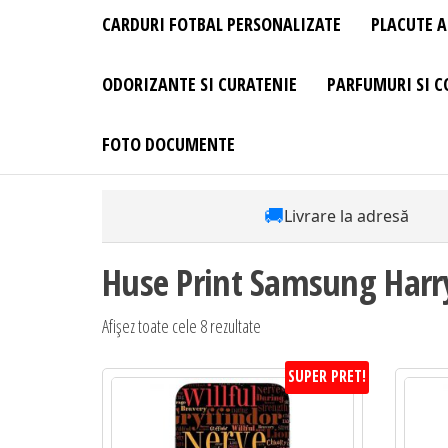
CARDURI FOTBAL PERSONALIZATE
PLACUTE A
ODORIZANTE SI CURATENIE
PARFUMURI SI C
FOTO DOCUMENTE
🚚
Livrare la adresă
Huse Print Samsung Harry
Sortat
Afișez toate cele 8 rezultate
după
SUPER PRET!
preț:
de
la