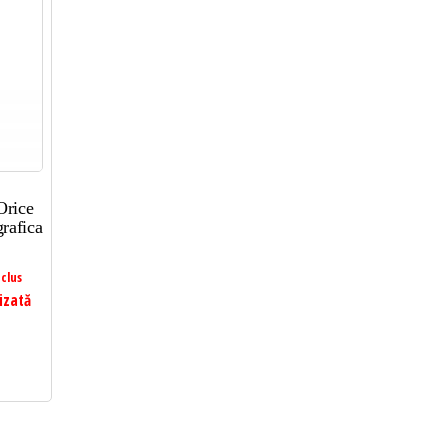
Orice
rafica
clus
izată