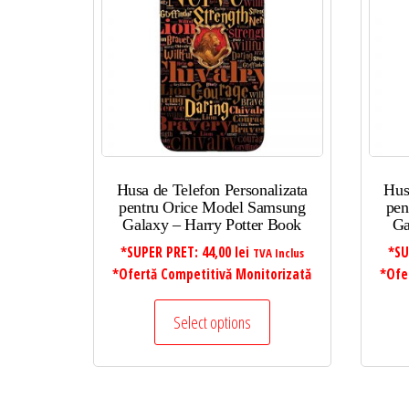
mic
la
mare
Husa de Telefon Personalizata
Hus
pentru Orice Model Samsung
pen
Galaxy – Harry Potter Book
Ga
*SUPER PRET:
44,00
lei
*SU
TVA Inclus
*Ofertă Competitivă Monitorizată
*Ofe
Select options