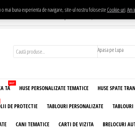
 o mai buna experienta de navigare, site-ul nostru foloseste
Cookie-uri
.
Am i
Te asteptam in Showroom eHuse.ro
. Constantin Brancusi Nr. 11 - Complex Potcoava, Sector 3 Titan - Bucur
Apasa pe Lupa
HOT
ZA TA
HUSE PERSONALIZATE TEMATICE
HUSE SPATE TRA
LII DE PROTECTIE
TABLOURI PERSONALIZATE
TABLOURI
ATE
CANI TEMATICE
CARTI DE VIZITA
BRELOCURI AU