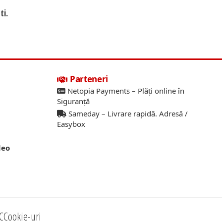
ti.
Parteneri
Netopia Payments – Plăți online în
Siguranță
Sameday – Livrare rapidă. Adresă /
Easybox
deo
C
Cookie-uri