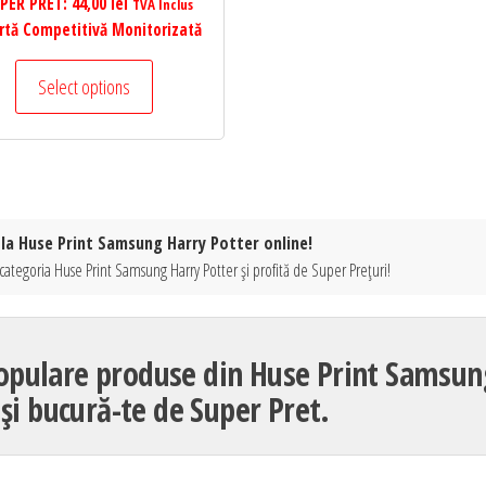
PER PRET:
44,00
lei
TVA Inclus
rtă Competitivă Monitorizată
Select options
 la Huse Print Samsung Harry Potter online!
categoria Huse Print Samsung Harry Potter și profită de Super Prețuri!
pulare produse din Huse Print Samsun
și bucură-te de Super Pret.