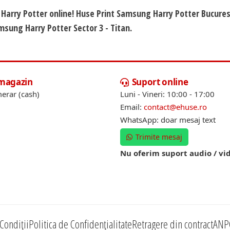
 Harry Potter online! Huse Print Samsung Harry Potter Bucures
msung Harry Potter Sector 3 - Titan.
 magazin
Suport online
erar (cash)
Luni - Vineri: 10:00 - 17:00
Email:
contact@ehuse.ro
WhatsApp: doar mesaj text
Trimite mesaj
Nu oferim suport audio / vi
Condiții
Politica de Confidențialitate
Retragere din contract
ANP