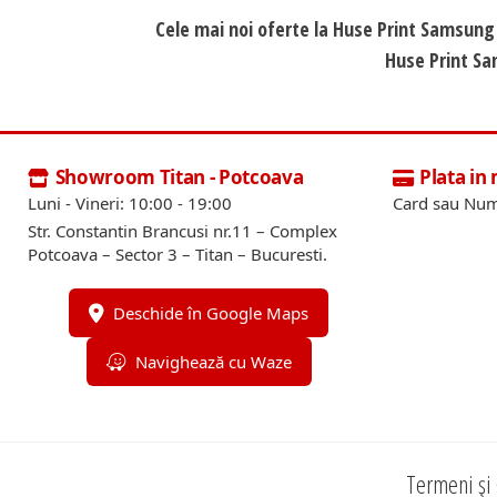
Cele mai noi oferte la Huse Print Samsung
Huse Print Sa
Showroom Titan - Potcoava
Plata in
Luni - Vineri: 10:00 - 19:00
Card sau Num
Str. Constantin Brancusi nr.11 – Complex
Potcoava – Sector 3 – Titan – Bucuresti.
Deschide în Google Maps
Navighează cu Waze
Termeni și 