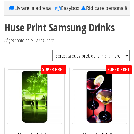
🚚
📦
👤
Livrare la adresă
Easybox
Ridicare personală
Huse Print Samsung Drinks
Sortat
Afișez toate cele 12 rezultate
după
preț:
de
SUPER PRET!
SUPER PRET!
la
mic
la
mare