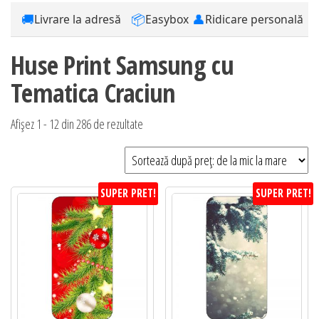
🚚
📦
👤
Livrare la adresă
Easybox
Ridicare personală
Huse Print Samsung cu
Tematica Craciun
Sortat
Afișez 1 - 12 din 286 de rezultate
după
preț:
de
SUPER PRET!
SUPER PRET!
la
mic
la
mare