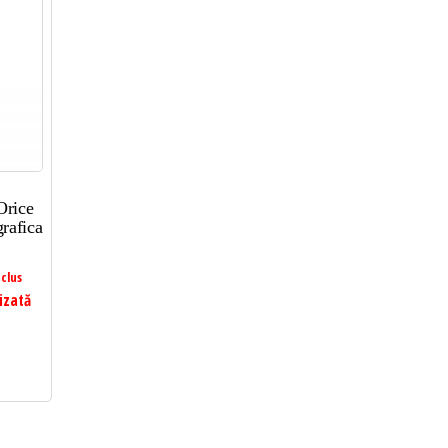
Orice
rafica
clus
izată