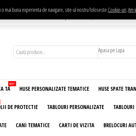
 o mai buna experienta de navigare, site-ul nostru foloseste
Cookie-uri
.
Am i
Te asteptam in Showroom eHuse.ro
. Constantin Brancusi Nr. 11 - Complex Potcoava, Sector 3 Titan - Bucur
Apasa pe Lupa
HOT
ZA TA
HUSE PERSONALIZATE TEMATICE
HUSE SPATE TRA
LII DE PROTECTIE
TABLOURI PERSONALIZATE
TABLOURI
ATE
CANI TEMATICE
CARTI DE VIZITA
BRELOCURI AU