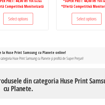
PER PRET:
44,00
lei
*SUPER PRET:
44,00
lei
TVA Inclus
TVA In
rtă Competitivă Monitorizată
*Ofertă Competitivă Monitor
Select options
Select options
e la Huse Print Samsung cu Planete online!
 categoria Huse Print Samsung cu Planete și profită de Super Prețuri!
produsele din categoria Huse Print Sam
cu Planete.