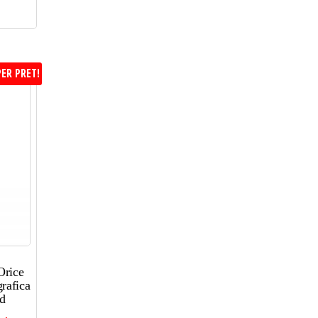
ER PRET!
Orice
rafica
d