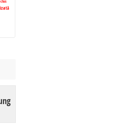
clus
izată
sung