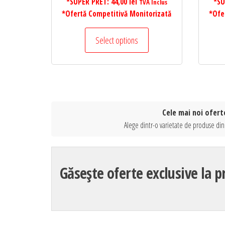
*SUPER PRET:
44,00
lei
*SU
TVA Inclus
*Ofertă Competitivă Monitorizată
*Ofe
Select options
Cele mai noi ofert
Alege dintr-o varietate de produse din
Găsește oferte exclusive la 