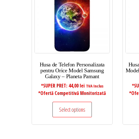
mic
la
mare
Husa de Telefon Personalizata
Husa
pentru Orice Model Samsung
Model
Galaxy – Planeta Pamant
*SUPER PRET:
44,00
lei
*SU
TVA Inclus
*Ofertă Competitivă Monitorizată
*Ofe
Select options