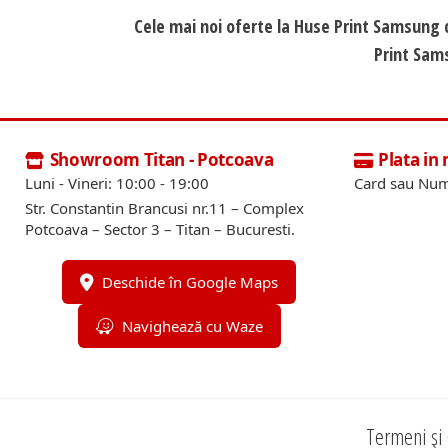
Cele mai noi oferte la Huse Print Samsung 
Print Sams
Showroom Titan - Potcoava
Plata in
Luni - Vineri: 10:00 - 19:00
Card sau Num
Str. Constantin Brancusi nr.11 – Complex
Potcoava – Sector 3 – Titan – Bucuresti.
Deschide în Google Maps
Navighează cu Waze
Termeni și 