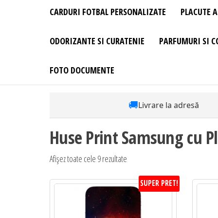
CARDURI FOTBAL PERSONALIZATE
PLACUTE A
ODORIZANTE SI CURATENIE
PARFUMURI SI C
FOTO DOCUMENTE
🚚
Livrare la adresă
Huse Print Samsung cu P
Sortat
Afișez toate cele 9 rezultate
după
SUPER PRET!
preț:
de
la