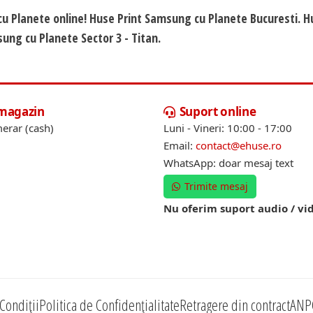
cu Planete online! Huse Print Samsung cu Planete Bucuresti. H
ung cu Planete Sector 3 - Titan.
 magazin
Suport online
erar (cash)
Luni - Vineri: 10:00 - 17:00
Email:
contact@ehuse.ro
WhatsApp: doar mesaj text
Trimite mesaj
Nu oferim suport audio / vi
Condiții
Politica de Confidențialitate
Retragere din contract
ANP