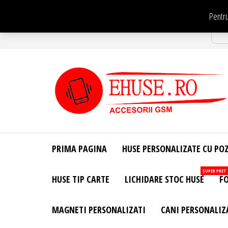
Sari
Pentru
la
Str
conținut
EHuse.ro –
EHuse.ro –
Huse
Site Oficial .
Personalizate
PRIMA PAGINA
HUSE PERSONALIZATE CU PO
Huse
Pentru Orice
Marca de
Personalizate
SUPER PRET
HUSE TIP CARTE
LICHIDARE STOC HUSE
FO
Telefon –
Diverse
Personalizari
MAGNETI PERSONALIZATI
CANI PERSONALIZ
– Accesorii
GSM