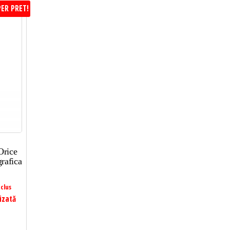
ER PRET!
Orice
rafica
clus
izată