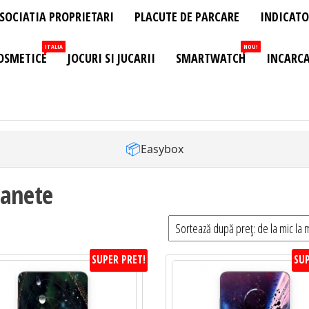
SOCIATIA PROPRIETARI
PLACUTE DE PARCARE
INDICATO
ITALIA
NOU!
OSMETICE
JOCURI SI JUCARII
SMARTWATCH
INCARCA
📦
Easybox
lanete
SUPER PRET!
SUP