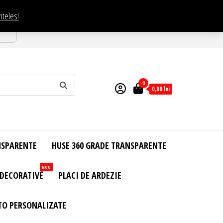
nteles!
esti
0
0,00
lei
NSPARENTE
HUSE 360 GRADE TRANSPARENTE
NOU
 DECORATIVE
PLACI DE ARDEZIE
TO PERSONALIZATE