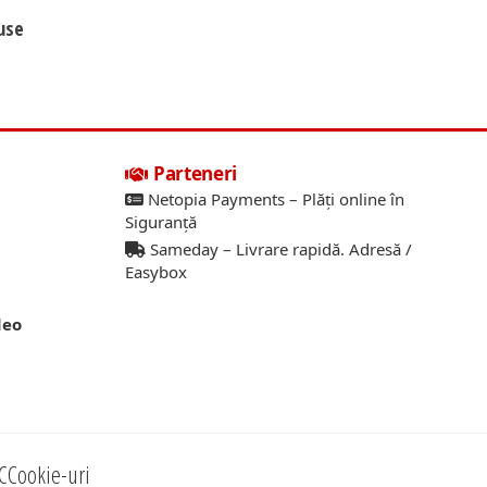
use
Parteneri
Netopia Payments – Plăți online în
Siguranță
Sameday – Livrare rapidă. Adresă /
Easybox
deo
C
Cookie-uri