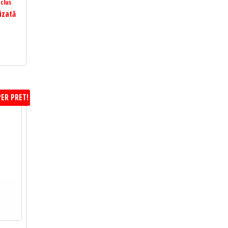
clus
izată
ER PRET!