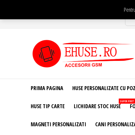
Sari
Pentru
la
Str
conținut
EHuse.ro –
EHuse.ro –
Huse
Site Oficial .
Personalizate
PRIMA PAGINA
HUSE PERSONALIZATE CU PO
Huse
Pentru Orice
Marca de
Personalizate
SUPER PRET
HUSE TIP CARTE
LICHIDARE STOC HUSE
FO
Telefon –
Diverse
Personalizari
MAGNETI PERSONALIZATI
CANI PERSONALIZ
– Accesorii
GSM