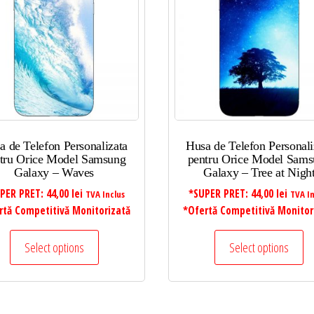
a de Telefon Personalizata
Husa de Telefon Personali
tru Orice Model Samsung
pentru Orice Model Sam
Galaxy – Waves
Galaxy – Tree at Nigh
PER PRET:
44,00
lei
*SUPER PRET:
44,00
lei
TVA Inclus
TVA In
rtă Competitivă Monitorizată
*Ofertă Competitivă Monitor
Select options
Select options