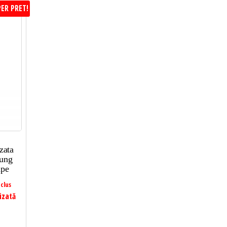
ER PRET!
zata
sung
ape
clus
izată