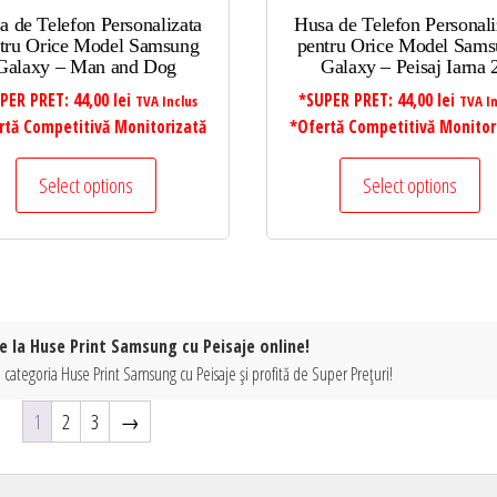
a de Telefon Personalizata
Husa de Telefon Personali
tru Orice Model Samsung
pentru Orice Model Sam
Galaxy – Man and Dog
Galaxy – Peisaj Iarna 
PER PRET:
44,00
lei
*SUPER PRET:
44,00
lei
TVA Inclus
TVA In
rtă Competitivă Monitorizată
*Ofertă Competitivă Monitor
Select options
Select options
e la Huse Print Samsung cu Peisaje online!
 categoria Huse Print Samsung cu Peisaje și profită de Super Prețuri!
1
2
3
→