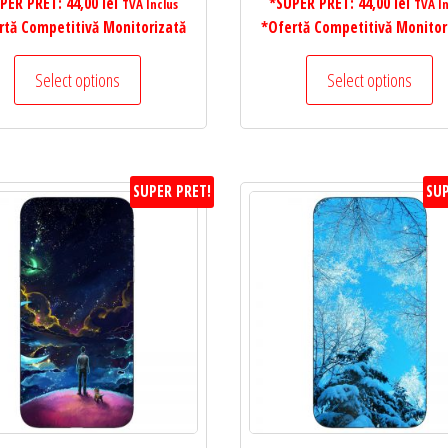
PER PRET:
44,00
lei
*SUPER PRET:
44,00
lei
TVA Inclus
TVA In
rtă Competitivă Monitorizată
*Ofertă Competitivă Monitor
Select options
Select options
SUPER PRET!
SUP