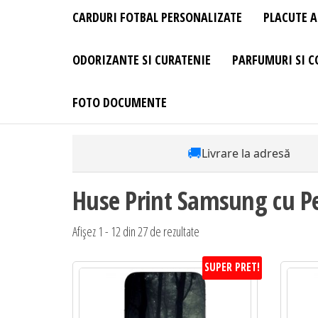
CARDURI FOTBAL PERSONALIZATE
PLACUTE A
ODORIZANTE SI CURATENIE
PARFUMURI SI C
FOTO DOCUMENTE
🚚
Livrare la adresă
Huse Print Samsung cu Pe
Sortat
Afișez 1 - 12 din 27 de rezultate
după
SUPER PRET!
preț:
de
la