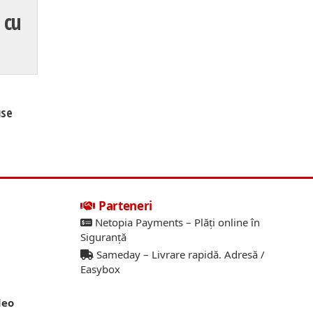
 cu
use
Parteneri
Netopia Payments – Plăți online în
Siguranță
Sameday – Livrare rapidă. Adresă /
Easybox
deo