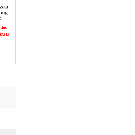
zata
sung
2
clus
izată