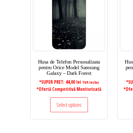
mic
la
mare
Husa de Telefon Personalizata
Hus
pentru Orice Model Samsung
pen
Galaxy – Dark Forest
*SUPER PRET:
44,00
lei
*SU
TVA Inclus
*Ofertă Competitivă Monitorizată
*Ofe
Select options