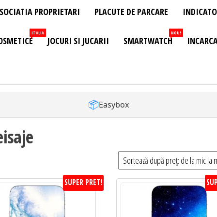
SOCIATIA PROPRIETARI
PLACUTE DE PARCARE
INDICATO
ITALIA
NOU!
OSMETICE
JOCURI SI JUCARII
SMARTWATCH
INCARCA
📦
Easybox
isaje
SUPER PRET!
SUP