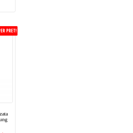
ER PRET!
zata
sung