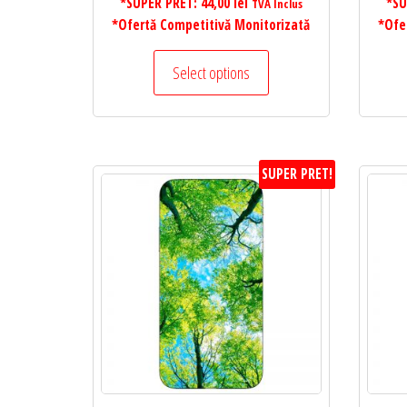
*SUPER PRET:
44,00
lei
*SU
TVA Inclus
*Ofertă Competitivă Monitorizată
*Ofe
Select options
SUPER PRET!