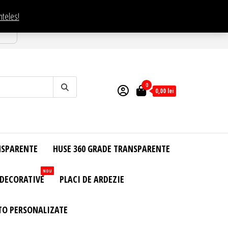
nteles!
esti
0
0,00
lei
NSPARENTE
HUSE 360 GRADE TRANSPARENTE
NOU
 DECORATIVE
PLACI DE ARDEZIE
TO PERSONALIZATE