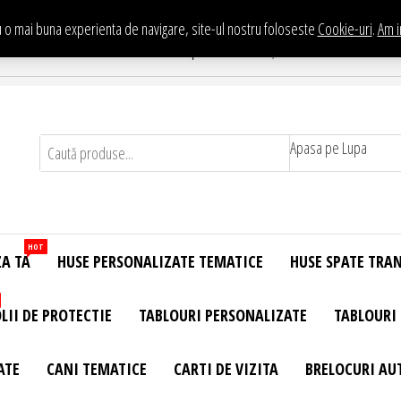
 o mai buna experienta de navigare, site-ul nostru foloseste
Cookie-uri
.
Am i
Te asteptam in Showroom eHuse.ro
. Constantin Brancusi Nr. 11 - Complex Potcoava, Sector 3 Titan - Bucur
Apasa pe Lupa
HOT
ZA TA
HUSE PERSONALIZATE TEMATICE
HUSE SPATE TRA
LII DE PROTECTIE
TABLOURI PERSONALIZATE
TABLOURI
ATE
CANI TEMATICE
CARTI DE VIZITA
BRELOCURI AU