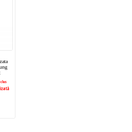
zata
sung
t
clus
izată