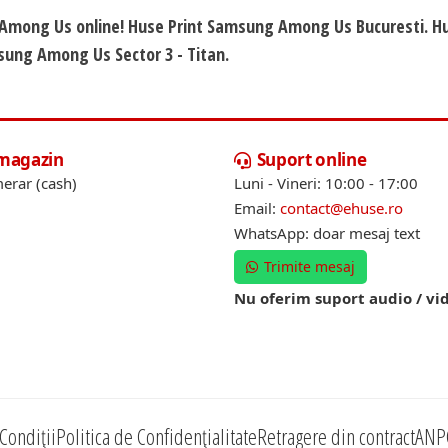
g Among Us online! Huse Print Samsung Among Us Bucuresti. H
sung Among Us Sector 3 - Titan.
 magazin
Suport online
erar (cash)
Luni - Vineri: 10:00 - 17:00
Email:
contact@ehuse.ro
WhatsApp: doar mesaj text
Trimite mesaj
Nu oferim suport audio / vi
Condiții
Politica de Confidențialitate
Retragere din contract
ANP