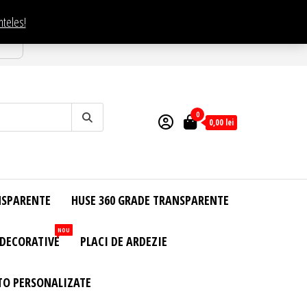
nteles!
esti
0
0,00
lei
NSPARENTE
HUSE 360 GRADE TRANSPARENTE
NOU
 DECORATIVE
PLACI DE ARDEZIE
TO PERSONALIZATE