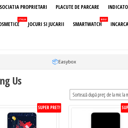
SOCIATIA PROPRIETARI
PLACUTE DE PARCARE
INDICATO
ITALIA
NOU!
OSMETICE
JOCURI SI JUCARII
SMARTWATCH
INCARCA
📦
Easybox
ng Us
SUPER PRET!
SUP