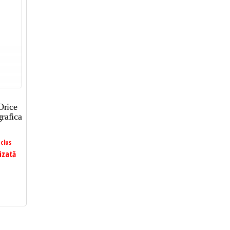
Orice
rafica
clus
izată