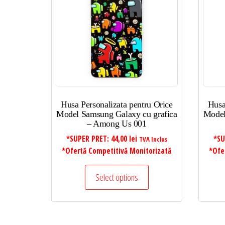
mic
la
mare
Husa Personalizata pentru Orice
Husa
Model Samsung Galaxy cu grafica
Model
– Among Us 001
*SUPER PRET:
44,00
lei
*SU
TVA Inclus
*Ofertă Competitivă Monitorizată
*Ofe
Select options