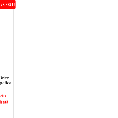
ER PRET!
Orice
rafica
clus
izată