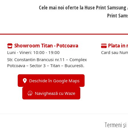
Cele mai noi oferte la Huse Print Samsun
Print Sam
Showroom Titan - Potcoava
Plata in
Luni - Vineri: 10:00 - 19:00
Card sau Num
Str. Constantin Brancusi nr.11 – Complex
Potcoava – Sector 3 – Titan – Bucuresti.
Deschide în Google Maps
Navighează cu Waze
Termeni și 