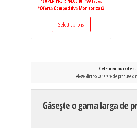
*SUPER PRET:
44,00
lei
TVA Inclus
*Ofertă Competitivă Monitorizată
Select options
Cele mai noi ofer
Alege dintr-o varietate de produse di
Găsește o gama larga de p