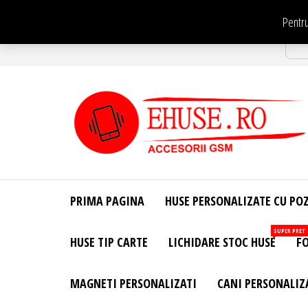
Sari
Pentru
la
Str
conținut
EHuse.ro –
EHuse.ro –
Huse
Site Oficial .
Personalizate
PRIMA PAGINA
HUSE PERSONALIZATE CU PO
Huse
Pentru Orice
Marca de
Personalizate
SUPER PRET
HUSE TIP CARTE
LICHIDARE STOC HUSE
FO
Telefon –
Diverse
Personalizari
MAGNETI PERSONALIZATI
CANI PERSONALIZ
– Accesorii
GSM