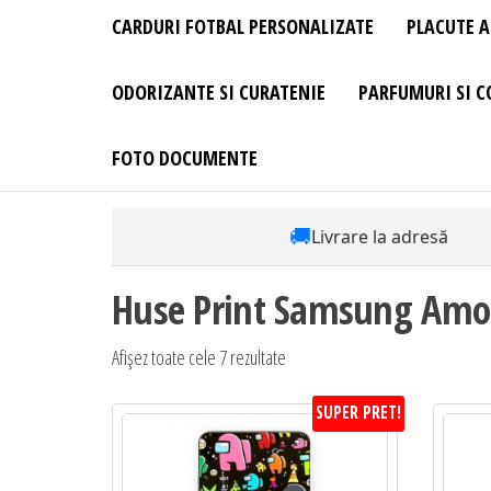
CARDURI FOTBAL PERSONALIZATE
PLACUTE A
ODORIZANTE SI CURATENIE
PARFUMURI SI C
FOTO DOCUMENTE
🚚
Livrare la adresă
Huse Print Samsung Amo
Sortat
Afișez toate cele 7 rezultate
după
SUPER PRET!
preț:
de
la