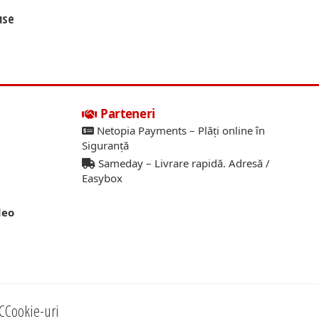
use
Parteneri
Netopia Payments – Plăți online în
Siguranță
Sameday – Livrare rapidă. Adresă /
Easybox
deo
C
Cookie-uri