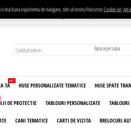
 o mai buna experienta de navigare, site-ul nostru foloseste
Cookie-uri
.
Am i
Te asteptam in Showroom eHuse.ro
. Constantin Brancusi Nr. 11 - Complex Potcoava, Sector 3 Titan - Bucur
Apasa pe Lupa
HOT
ZA TA
HUSE PERSONALIZATE TEMATICE
HUSE SPATE TRA
LII DE PROTECTIE
TABLOURI PERSONALIZATE
TABLOURI
ATE
CANI TEMATICE
CARTI DE VIZITA
BRELOCURI AU