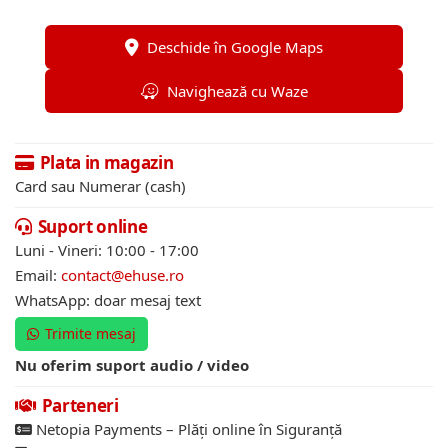
Deschide în Google Maps
Navighează cu Waze
Plata in magazin
Card sau Numerar (cash)
Suport online
Luni - Vineri: 10:00 - 17:00
Email:
contact@ehuse.ro
WhatsApp: doar mesaj text
Trimite mesaj
Nu oferim suport audio / video
Parteneri
Netopia Payments – Plăți online în Siguranță