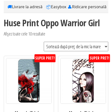
🚚
📦
👤
Livrare la adresă
Easybox
Ridicare personală
Huse Print Oppo Warrior Girl
Sortat
Afișez toate cele 10 rezultate
după
preț:
de
SUPER PRET!
SUPER PRET!
la
mic
la
mare