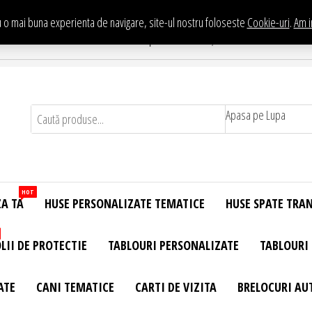
 o mai buna experienta de navigare, site-ul nostru foloseste
Cookie-uri
.
Am i
Te asteptam in Showroom eHuse.ro
. Constantin Brancusi Nr. 11 - Complex Potcoava, Sector 3 Titan - Bucur
Apasa pe Lupa
HOT
ZA TA
HUSE PERSONALIZATE TEMATICE
HUSE SPATE TRA
LII DE PROTECTIE
TABLOURI PERSONALIZATE
TABLOURI
ATE
CANI TEMATICE
CARTI DE VIZITA
BRELOCURI AU