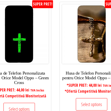
SUPER PRET!
SUP
a de Telefon Personalizata
Husa de Telefon Personali
u Orice Model Oppo – Green
pentru Orice Model Oppo –
Cross
*SUPER PRET:
44,00
lei
TVA In
PER PRET:
44,00
lei
TVA Inclus
*Ofertă Competitivă Monitor
rtă Competitivă Monitorizată
Select options
Select options