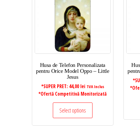
mic
la
mare
Husa de Telefon Personalizata
Hus
pentru Orice Model Oppo – Little
pentr
Jesus
*SU
*SUPER PRET:
44,00
lei
TVA Inclus
*Ofe
*Ofertă Competitivă Monitorizată
Select options