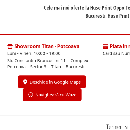
Cele mai noi oferte la Huse Print Oppo T
Bucuresti. Huse Print
Showroom Titan - Potcoava
Plata in
Luni - Vineri: 10:00 - 19:00
Card sau Num
Str. Constantin Brancusi nr.11 – Complex
Potcoava – Sector 3 – Titan – Bucuresti.
Deschide în Google Maps
Navighează cu Waze
Termeni și 