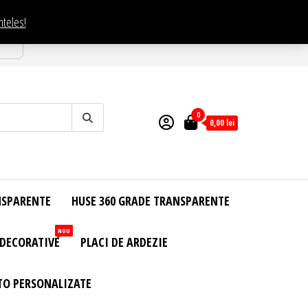
nteles!
esti
0
0,00
lei
NSPARENTE
HUSE 360 GRADE TRANSPARENTE
NOU
 DECORATIVE
PLACI DE ARDEZIE
TO PERSONALIZATE