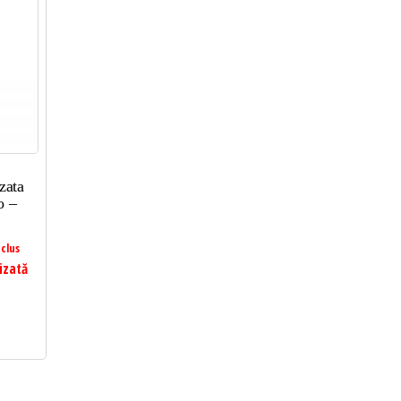
zata
o –
clus
izată