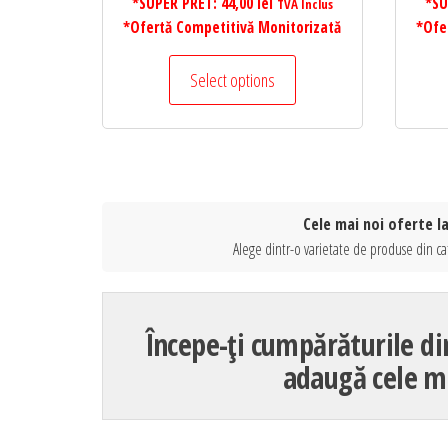
*SUPER PRET:
44,00
lei
*SU
TVA Inclus
*Ofertă Competitivă Monitorizată
*Ofe
Select options
Cele mai noi oferte l
Alege dintr-o varietate de produse din ca
Începe-ți cumpărăturile di
adaugă cele ma