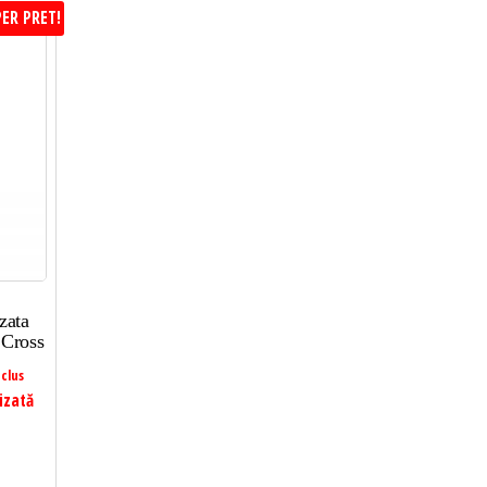
ER PRET!
zata
 Cross
clus
izată