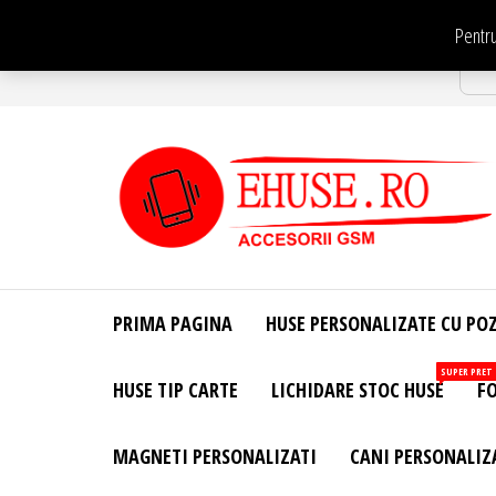
Sari
Pentru
la
Str
conținut
EHuse.ro –
EHuse.ro –
Huse
Site Oficial .
Personalizate
PRIMA PAGINA
HUSE PERSONALIZATE CU PO
Huse
Pentru Orice
Marca de
Personalizate
SUPER PRET
HUSE TIP CARTE
LICHIDARE STOC HUSE
FO
Telefon –
Diverse
Personalizari
MAGNETI PERSONALIZATI
CANI PERSONALIZ
– Accesorii
GSM