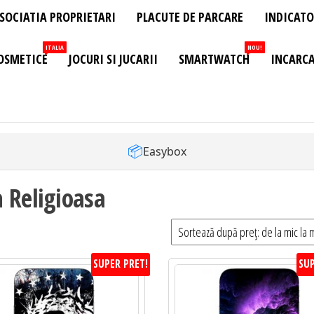
SOCIATIA PROPRIETARI
PLACUTE DE PARCARE
INDICATO
ITALIA
NOU!
OSMETICE
JOCURI SI JUCARII
SMARTWATCH
INCARCA
📦
Easybox
 Religioasa
SUPER PRET!
SUP