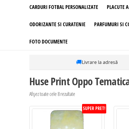
CARDURI FOTBAL PERSONALIZATE
PLACUTE A
ODORIZANTE SI CURATENIE
PARFUMURI SI C
FOTO DOCUMENTE
🚚
Livrare la adresă
Huse Print Oppo Tematica
Sortat
Afișez toate cele 8 rezultate
după
SUPER PRET!
preț:
de
la