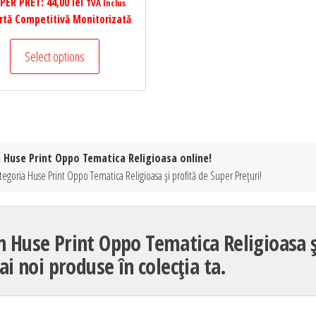
PER PRET:
44,00
lei
TVA Inclus
rtă Competitivă Monitorizată
Select options
a Huse Print Oppo Tematica Religioasa online!
tegoria Huse Print Oppo Tematica Religioasa și profită de Super Prețuri!
n Huse Print Oppo Tematica Religioasa ș
i noi produse în colecția ta.