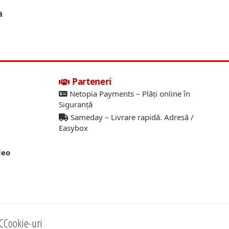
a
Parteneri
Netopia Payments – Plăți online în
Siguranță
Sameday – Livrare rapidă. Adresă /
Easybox
deo
C
Cookie-uri