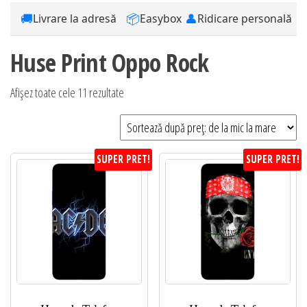
🚚
📦
👤
Livrare la adresă
Easybox
Ridicare personală
Huse Print Oppo Rock
Sortat
Afișez toate cele 11 rezultate
după
preț:
de
SUPER PRET!
SUPER PRET!
la
mic
la
mare