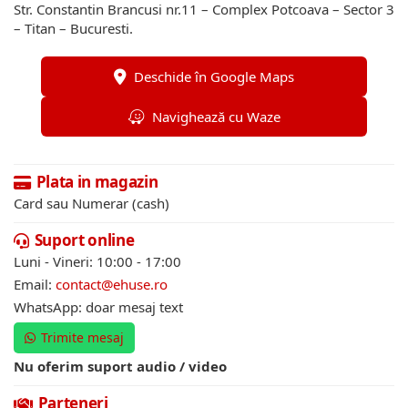
Str. Constantin Brancusi nr.11 – Complex Potcoava – Sector 3
– Titan – Bucuresti.
Deschide în Google Maps
Navighează cu Waze
Plata in magazin
Card sau Numerar (cash)
Suport online
Luni - Vineri: 10:00 - 17:00
Email:
contact@ehuse.ro
WhatsApp: doar mesaj text
Trimite mesaj
Nu oferim suport audio / video
Parteneri