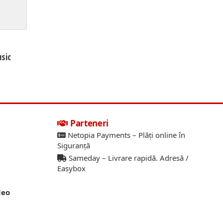
usic
Parteneri
Netopia Payments – Plăți online în
Siguranță
Sameday – Livrare rapidă. Adresă /
Easybox
deo