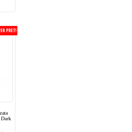
ER PRET!
zata
 Dark