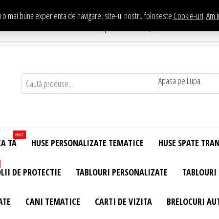
 o mai buna experienta de navigare, site-ul nostru foloseste
Cookie-uri
.
Am i
Te asteptam in Showroom eHuse.ro
. Constantin Brancusi Nr. 11 - Complex Potcoava, Sector 3 Titan - Bucur
Apasa pe Lupa
HOT
ZA TA
HUSE PERSONALIZATE TEMATICE
HUSE SPATE TRA
LII DE PROTECTIE
TABLOURI PERSONALIZATE
TABLOURI
ATE
CANI TEMATICE
CARTI DE VIZITA
BRELOCURI AU