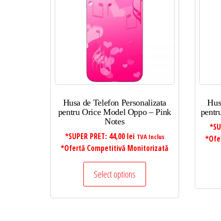
mic
la
mare
Husa de Telefon Personalizata
Hus
pentru Orice Model Oppo – Pink
pentr
Notes
*SU
*SUPER PRET:
44,00
lei
TVA Inclus
*Ofe
*Ofertă Competitivă Monitorizată
Select options