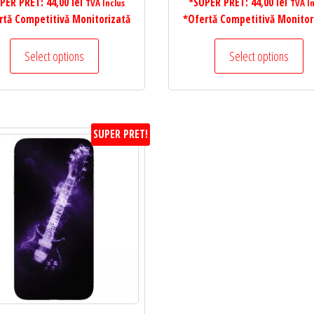
PER PRET:
44,00
lei
*SUPER PRET:
44,00
lei
TVA Inclus
TVA In
rtă Competitivă Monitorizată
*Ofertă Competitivă Monitor
Select options
Select options
SUPER PRET!