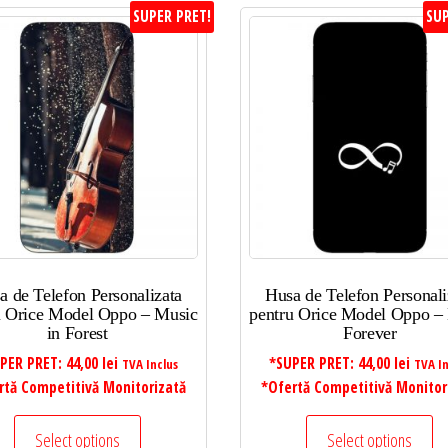
SUPER PRET!
SUP
a de Telefon Personalizata
Husa de Telefon Personali
u Orice Model Oppo – Music
pentru Orice Model Oppo –
in Forest
Forever
PER PRET:
44,00
lei
*SUPER PRET:
44,00
lei
TVA Inclus
TVA In
rtă Competitivă Monitorizată
*Ofertă Competitivă Monitor
Select options
Select options