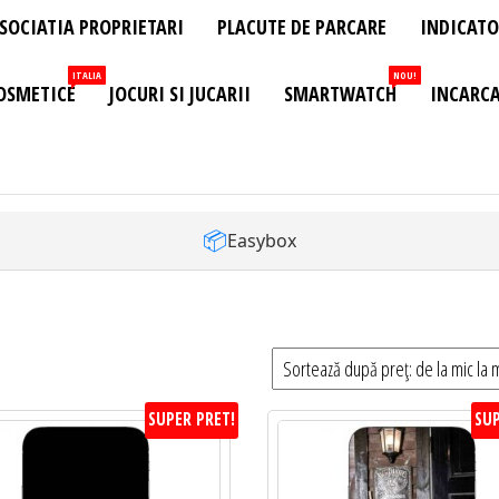
SOCIATIA PROPRIETARI
PLACUTE DE PARCARE
INDICATO
ITALIA
NOU!
OSMETICE
JOCURI SI JUCARII
SMARTWATCH
INCARCA
📦
Easybox
SUPER PRET!
SUP