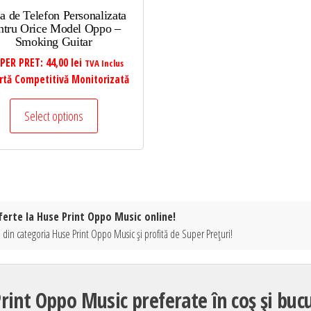
a de Telefon Personalizata
ntru Orice Model Oppo –
Smoking Guitar
PER PRET:
44,00
lei
TVA Inclus
rtă Competitivă Monitorizată
Select options
ferte la Huse Print Oppo Music online!
 din categoria Huse Print Oppo Music și profită de Super Prețuri!
int Oppo Music preferate în coș și buc