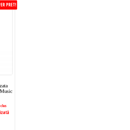
ER PRET!
zata
 Music
clus
izată