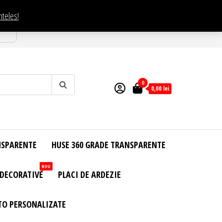
nteles!
esti
0
0,00
lei
NSPARENTE
HUSE 360 GRADE TRANSPARENTE
NOU
 DECORATIVE
PLACI DE ARDEZIE
TO PERSONALIZATE