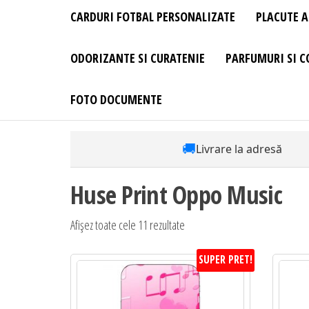
CARDURI FOTBAL PERSONALIZATE
PLACUTE A
ODORIZANTE SI CURATENIE
PARFUMURI SI C
FOTO DOCUMENTE
🚚
Livrare la adresă
Huse Print Oppo Music
Sortat
Afișez toate cele 11 rezultate
după
SUPER PRET!
preț:
de
la