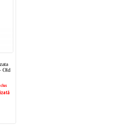
zata
– Old
clus
izată