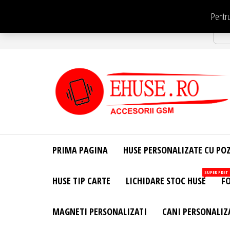
Sari
Pentru
la
Str
conținut
EHuse.ro –
EHuse.ro –
Huse
Site Oficial .
Personalizate
PRIMA PAGINA
HUSE PERSONALIZATE CU PO
Huse
Pentru Orice
Marca de
Personalizate
SUPER PRET
HUSE TIP CARTE
LICHIDARE STOC HUSE
FO
Telefon –
Diverse
Personalizari
MAGNETI PERSONALIZATI
CANI PERSONALIZ
– Accesorii
GSM