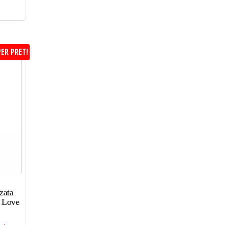
ER PRET!
zata
 Love