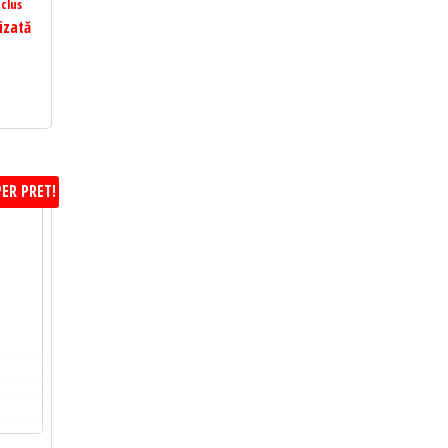
clus
izată
ER PRET!