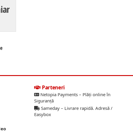
iar
ve
Parteneri
Netopia Payments – Plăți online în
Siguranță
Sameday – Livrare rapidă. Adresă /
Easybox
deo