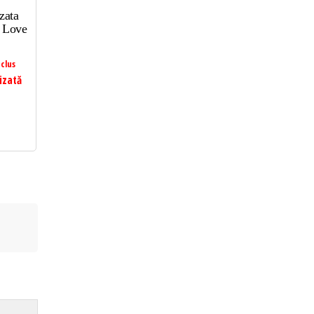
zata
 Love
clus
izată