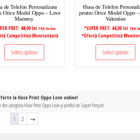
a de Telefon Personalizata
Husa de Telefon Personali
u Orice Model Oppo – Love
pentru Orice Model Oppo –
Mammy
Valentine
PER PRET:
44,00
lei
*SUPER PRET:
44,00
lei
TVA Inclus
TVA In
rtă Competitivă Monitorizată
*Ofertă Competitivă Monitor
Select options
Select options
oferte la Huse Print Oppo Love online!
 din categoria Huse Print Oppo Love și profită de Super Prețuri!
1
2
→