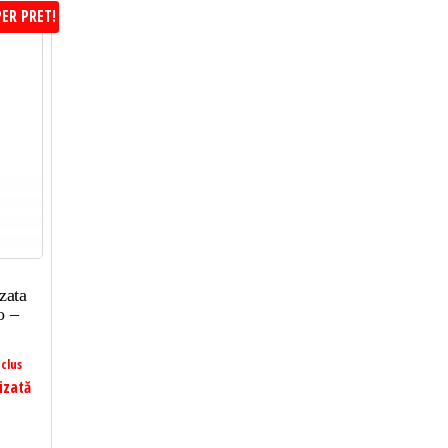
ER PRET!
zata
o –
clus
izată