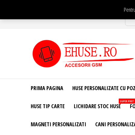
Sari
Pentru
la
Str
conținut
EHuse.ro –
EHuse.ro –
Huse
Site Oficial .
Personalizate
PRIMA PAGINA
HUSE PERSONALIZATE CU PO
Huse
Pentru Orice
Marca de
Personalizate
SUPER PRET
HUSE TIP CARTE
LICHIDARE STOC HUSE
FO
Telefon –
Diverse
Personalizari
MAGNETI PERSONALIZATI
CANI PERSONALIZ
– Accesorii
GSM