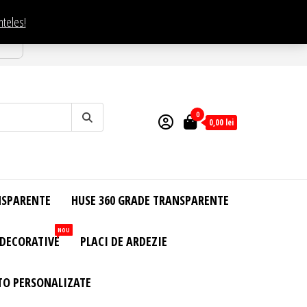
nteles!
esti
0
0,00
lei
NSPARENTE
HUSE 360 GRADE TRANSPARENTE
NOU
 DECORATIVE
PLACI DE ARDEZIE
TO PERSONALIZATE