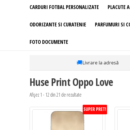
CARDURI FOTBAL PERSONALIZATE
PLACUTE A
ODORIZANTE SI CURATENIE
PARFUMURI SI C
FOTO DOCUMENTE
🚚
Livrare la adresă
Huse Print Oppo Love
Sortat
Afișez 1 - 12 din 21 de rezultate
după
SUPER PRET!
preț:
de
la