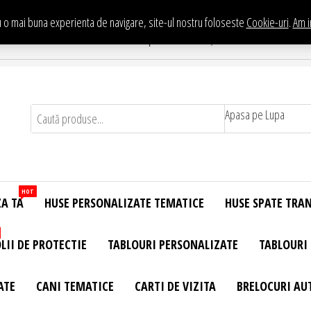
 o mai buna experienta de navigare, site-ul nostru foloseste
Cookie-uri
.
Am i
Te asteptam in Showroom eHuse.ro
. Constantin Brancusi Nr. 11 - Complex Potcoava, Sector 3 Titan - Bucur
Apasa pe Lupa
HOT
ZA TA
HUSE PERSONALIZATE TEMATICE
HUSE SPATE TRA
LII DE PROTECTIE
TABLOURI PERSONALIZATE
TABLOURI
ATE
CANI TEMATICE
CARTI DE VIZITA
BRELOCURI AU