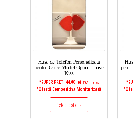
mic
la
mare
Husa de Telefon Personalizata
Hus
pentru Orice Model Oppo – Love
pentr
Kiss
*SUPER PRET:
44,00
lei
*SU
TVA Inclus
*Ofertă Competitivă Monitorizată
*Ofe
Select options