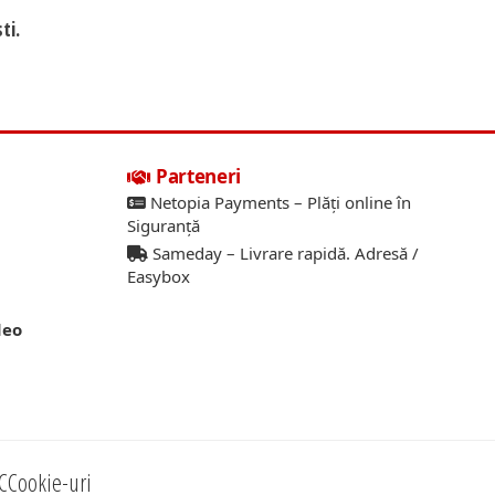
ti.
Parteneri
Netopia Payments – Plăți online în
Siguranță
Sameday – Livrare rapidă. Adresă /
Easybox
deo
C
Cookie-uri