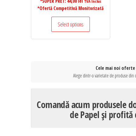
*SUPER PRET:
44,00
lei
TVA Inclus
*Ofertă Competitivă Monitorizată
Select options
Cele mai noi oferte
Alege dintr-o varietate de produse din 
Comandă acum produsele dori
de Papel și profită