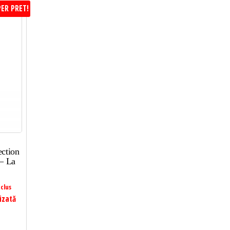
ER PRET!
ction
– La
clus
izată