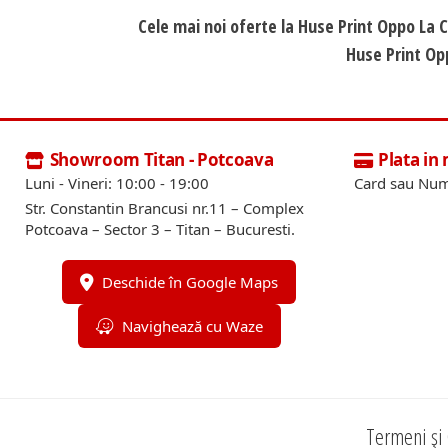
Cele mai noi oferte la Huse Print Oppo La 
Huse Print Opp
Showroom Titan - Potcoava
Plata in
Luni - Vineri: 10:00 - 19:00
Card sau Num
Str. Constantin Brancusi nr.11 – Complex
Potcoava – Sector 3 – Titan – Bucuresti.
Deschide în Google Maps
Navighează cu Waze
Termeni și 