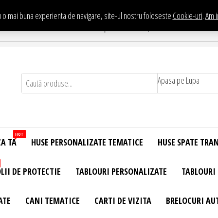
 o mai buna experienta de navigare, site-ul nostru foloseste
Cookie-uri
.
Am i
Te asteptam in Showroom eHuse.ro
. Constantin Brancusi Nr. 11 - Complex Potcoava, Sector 3 Titan - Bucur
Apasa pe Lupa
HOT
ZA TA
HUSE PERSONALIZATE TEMATICE
HUSE SPATE TRA
LII DE PROTECTIE
TABLOURI PERSONALIZATE
TABLOURI
ATE
CANI TEMATICE
CARTI DE VIZITA
BRELOCURI AU