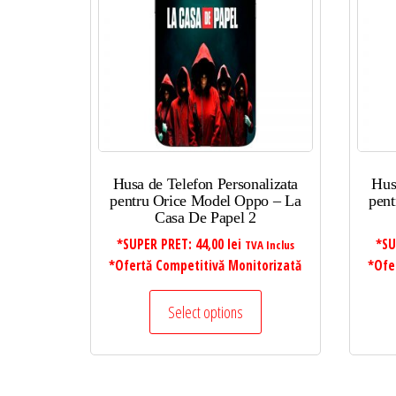
mic
la
mare
Husa de Telefon Personalizata
Hus
pentru Orice Model Oppo – La
pent
Casa De Papel 2
*SUPER PRET:
44,00
lei
*SU
TVA Inclus
*Ofertă Competitivă Monitorizată
*Ofe
Select options