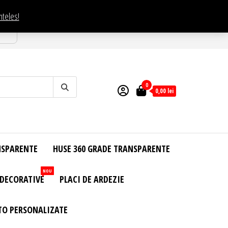
nteles!
esti
0
0,00
lei
NSPARENTE
HUSE 360 GRADE TRANSPARENTE
NOU
 DECORATIVE
PLACI DE ARDEZIE
TO PERSONALIZATE