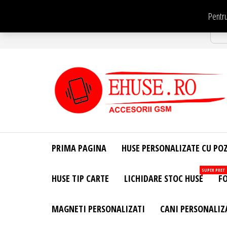
Sari
Pentru
la
Str
conținut
EHuse.ro –
EHuse.ro –
Huse
Site Oficial .
Personalizate
PRIMA PAGINA
HUSE PERSONALIZATE CU PO
Huse
Pentru Orice
Marca de
Personalizate
SUPER PRET
HUSE TIP CARTE
LICHIDARE STOC HUSE
FO
Telefon –
Diverse
Personalizari
MAGNETI PERSONALIZATI
CANI PERSONALIZ
– Accesorii
GSM