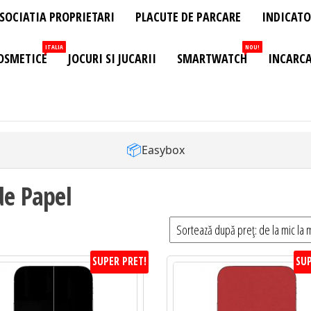
SOCIATIA PROPRIETARI
PLACUTE DE PARCARE
INDICATO
ITALIA
NOU!
OSMETICE
JOCURI SI JUCARII
SMARTWATCH
INCARCA
📦
Easybox
de Papel
SUPER PRET!
SUP