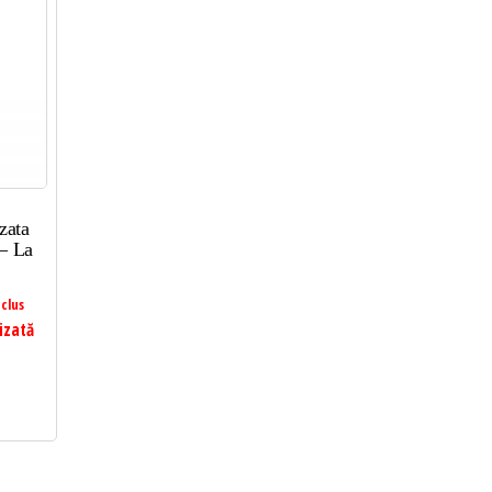
zata
– La
clus
izată