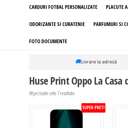
CARDURI FOTBAL PERSONALIZATE
PLACUTE A
ODORIZANTE SI CURATENIE
PARFUMURI SI C
FOTO DOCUMENTE
🚚
Livrare la adresă
Huse Print Oppo La Casa 
Sortat
Afișez toate cele 7 rezultate
după
SUPER PRET!
preț:
de
la