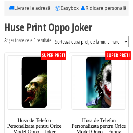
🚚
📦
👤
Livrare la adresă
Easybox
Ridicare personală
Huse Print Oppo Joker
Sortat
Afișez toate cele 5 rezultate
după
SUPER PRET!
SUPER PRET!
preț:
de
la
mic
la
mare
Husa de Telefon
Husa de Telefon
Personalizata pentru Orice
Personalizata pentru Orice
Model Oppo – Joker
Model Oppo – Funny