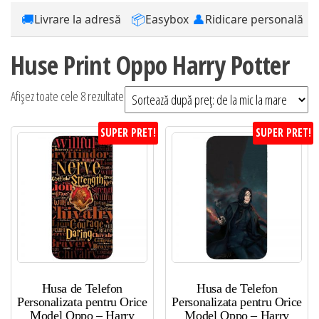
🚚
📦
👤
Livrare la adresă
Easybox
Ridicare personală
Huse Print Oppo Harry Potter
Sortat
Afișez toate cele 8 rezultate
după
SUPER PRET!
SUPER PRET!
preț:
de
la
mic
la
mare
Husa de Telefon
Husa de Telefon
Personalizata pentru Orice
Personalizata pentru Orice
Model Oppo – Harry
Model Oppo – Harry