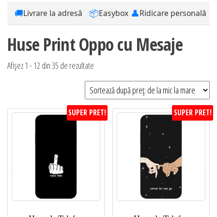
🚚
📦
👤
Livrare la adresă
Easybox
Ridicare personală
Huse Print Oppo cu Mesaje
Sortat
Afișez 1 - 12 din 35 de rezultate
după
preț:
de
SUPER PRET!
SUPER PRET!
la
mic
la
mare