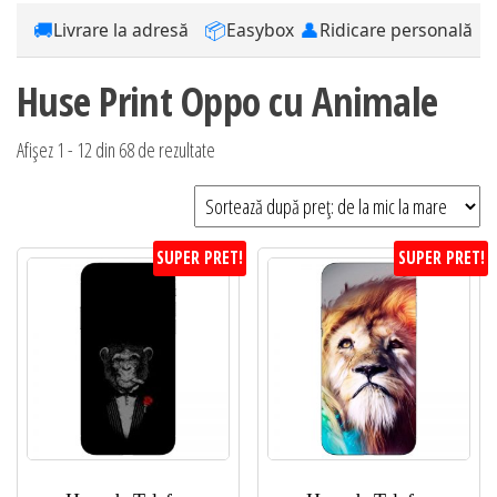
🚚
📦
👤
Livrare la adresă
Easybox
Ridicare personală
Huse Print Oppo cu Animale
Sortat
Afișez 1 - 12 din 68 de rezultate
după
preț:
de
SUPER PRET!
SUPER PRET!
la
mic
la
mare