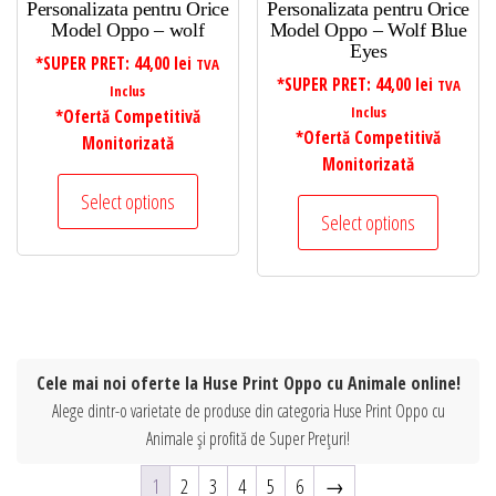
Personalizata pentru Orice
Personalizata pentru Orice
Model Oppo – wolf
Model Oppo – Wolf Blue
Eyes
*SUPER PRET:
44,00
lei
TVA
*SUPER PRET:
44,00
lei
TVA
Inclus
Inclus
*Ofertă Competitivă
*Ofertă Competitivă
Monitorizată
Monitorizată
Select options
Select options
Cele mai noi oferte la Huse Print Oppo cu Animale online!
Alege dintr-o varietate de produse din categoria Huse Print Oppo cu
Animale și profită de Super Prețuri!
1
2
3
4
5
6
→