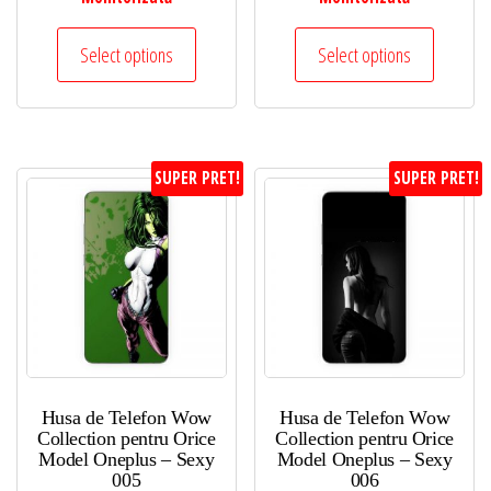
Select options
Select options
SUPER PRET!
SUPER PRET!
Husa de Telefon Wow
Husa de Telefon Wow
Collection pentru Orice
Collection pentru Orice
Model Oneplus – Sexy
Model Oneplus – Sexy
005
006