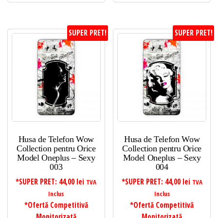
SUPER PRET!
SUPER PRET!
Husa de Telefon Wow
Husa de Telefon Wow
Collection pentru Orice
Collection pentru Orice
Model Oneplus – Sexy
Model Oneplus – Sexy
003
004
*SUPER PRET:
44,00
lei
*SUPER PRET:
44,00
lei
TVA
TVA
Inclus
Inclus
*Ofertă Competitivă
*Ofertă Competitivă
Monitorizată
Monitorizată