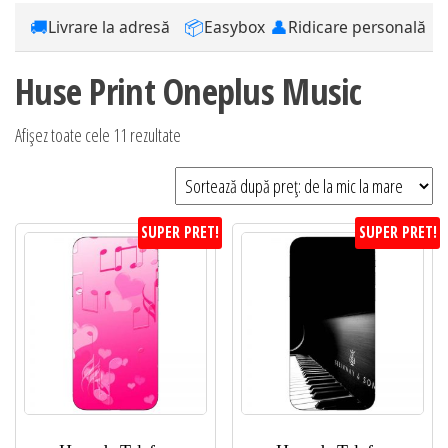
🚚
📦
👤
Livrare la adresă
Easybox
Ridicare personală
Huse Print Oneplus Music
Sortat
Afișez toate cele 11 rezultate
după
preț:
de
SUPER PRET!
SUPER PRET!
la
mic
la
mare