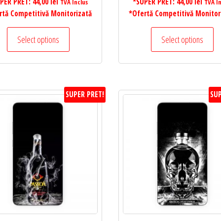
PER PRET:
44,00
lei
*SUPER PRET:
44,00
lei
TVA Inclus
TVA In
rtă Competitivă Monitorizată
*Ofertă Competitivă Monitor
Select options
Select options
SUPER PRET!
SUP