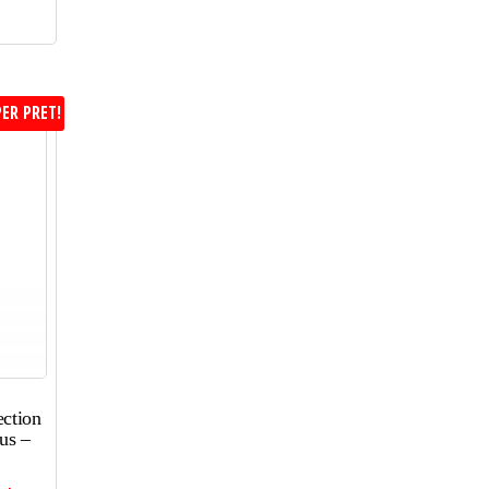
ER PRET!
ction
us –