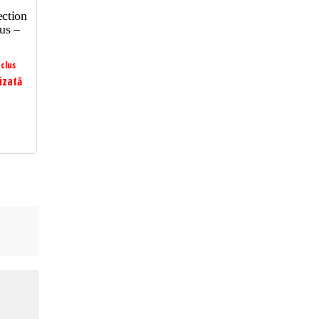
ction
us –
clus
izată