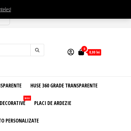
nteles!
esti
0
0,00
lei
NSPARENTE
HUSE 360 GRADE TRANSPARENTE
NOU
 DECORATIVE
PLACI DE ARDEZIE
TO PERSONALIZATE