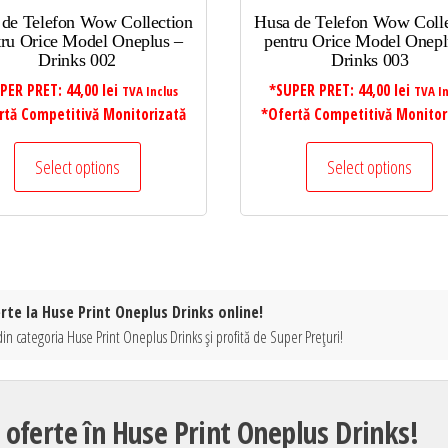
 de Telefon Wow Collection
Husa de Telefon Wow Colle
tru Orice Model Oneplus –
pentru Orice Model Onepl
Drinks 002
Drinks 003
PER PRET:
44,00
lei
*SUPER PRET:
44,00
lei
TVA Inclus
TVA In
rtă Competitivă Monitorizată
*Ofertă Competitivă Monitor
Select options
Select options
rte la Huse Print Oneplus Drinks online!
in categoria Huse Print Oneplus Drinks și profită de Super Prețuri!
 oferte în Huse Print Oneplus Drinks!