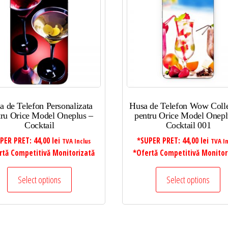
a de Telefon Personalizata
Husa de Telefon Wow Colle
tru Orice Model Oneplus –
pentru Orice Model Onepl
Cocktail
Cocktail 001
PER PRET:
44,00
lei
*SUPER PRET:
44,00
lei
TVA Inclus
TVA In
rtă Competitivă Monitorizată
*Ofertă Competitivă Monitor
Select options
Select options