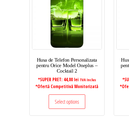
mic
la
mare
Husa de Telefon Personalizata
Hus
pentru Orice Model Oneplus –
pen
Cocktail 2
*SUPER PRET:
44,00
lei
*SU
TVA Inclus
*Ofertă Competitivă Monitorizată
*Ofe
Select options