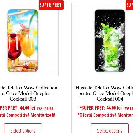
SUPER PRET!
SUP
 de Telefon Wow Collection
Husa de Telefon Wow Colle
tru Orice Model Oneplus –
pentru Orice Model Onepl
Cocktail 003
Cocktail 004
PER PRET:
44,00
lei
*SUPER PRET:
44,00
lei
TVA Inclus
TVA In
rtă Competitivă Monitorizată
*Ofertă Competitivă Monitor
Select options
Select options