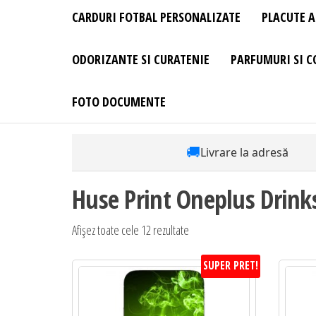
CARDURI FOTBAL PERSONALIZATE
PLACUTE A
ODORIZANTE SI CURATENIE
PARFUMURI SI C
FOTO DOCUMENTE
🚚
Livrare la adresă
Huse Print Oneplus Drink
Sortat
Afișez toate cele 12 rezultate
după
SUPER PRET!
preț:
de
la