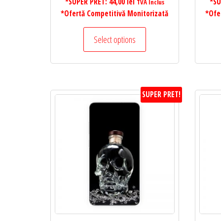
*SUPER PRET:
44,00
lei
*SU
TVA Inclus
*Ofertă Competitivă Monitorizată
*Ofe
Select options
SUPER PRET!