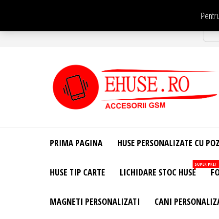
Sari
Pentru
la
Str
conținut
EHuse.ro –
EHuse.ro –
Huse
Site Oficial .
Personalizate
PRIMA PAGINA
HUSE PERSONALIZATE CU PO
Huse
Pentru Orice
Marca de
Personalizate
SUPER PRET
HUSE TIP CARTE
LICHIDARE STOC HUSE
FO
Telefon –
Diverse
Personalizari
MAGNETI PERSONALIZATI
CANI PERSONALIZ
– Accesorii
GSM