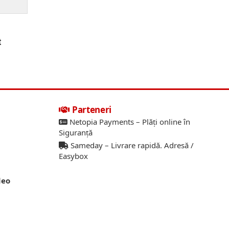
t
Parteneri
Netopia Payments – Plăți online în
Siguranță
Sameday – Livrare rapidă. Adresă /
Easybox
deo