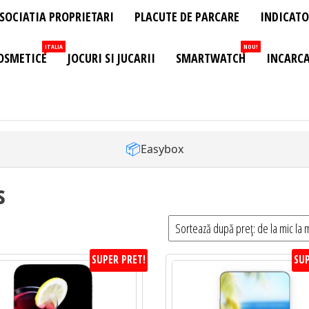
SOCIATIA PROPRIETARI
PLACUTE DE PARCARE
INDICATO
ITALIA
NOU!
OSMETICE
JOCURI SI JUCARII
SMARTWATCH
INCARCA
📦
Easybox
s
SUPER PRET!
SUP