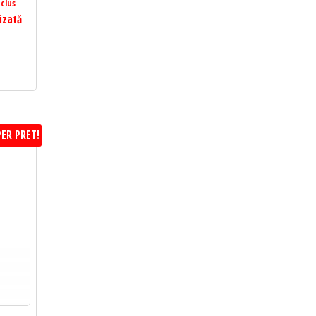
clus
izată
ER PRET!