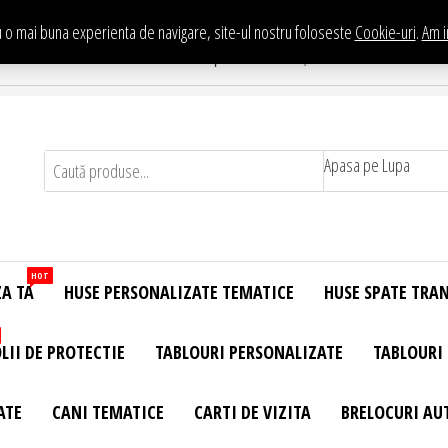
 o mai buna experienta de navigare, site-ul nostru foloseste
Cookie-uri
.
Am i
Te asteptam in Showroom eHuse.ro
. Constantin Brancusi Nr. 11 - Complex Potcoava, Sector 3 Titan - Bucur
Apasa pe Lupa
HOT
ZA TA
HUSE PERSONALIZATE TEMATICE
HUSE SPATE TRA
LII DE PROTECTIE
TABLOURI PERSONALIZATE
TABLOURI
ATE
CANI TEMATICE
CARTI DE VIZITA
BRELOCURI AU