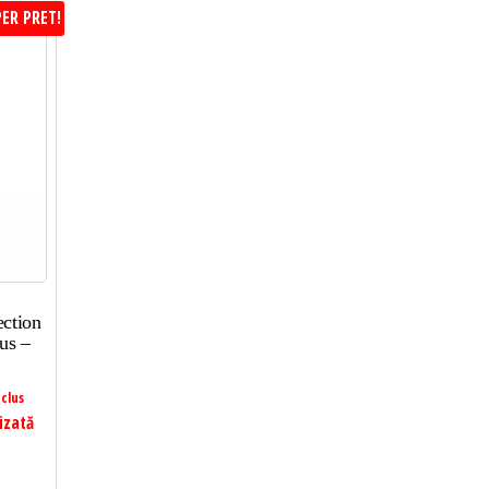
ER PRET!
ction
us –
clus
izată