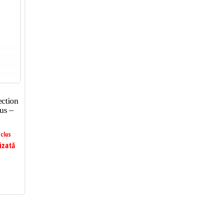
ction
us –
clus
izată