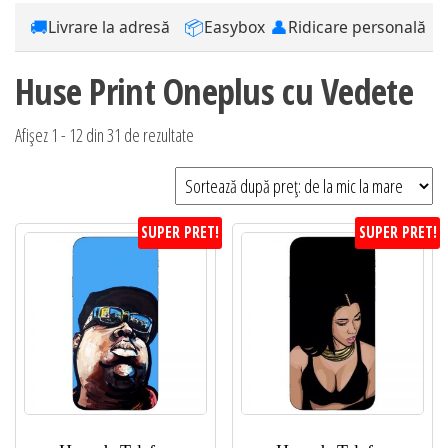
🚚
📦
👤
Livrare la adresă
Easybox
Ridicare personală
Huse Print Oneplus cu Vedete
Sortat
Afișez 1 - 12 din 31 de rezultate
după
preț:
de
SUPER PRET!
SUPER PRET!
la
mic
la
mare