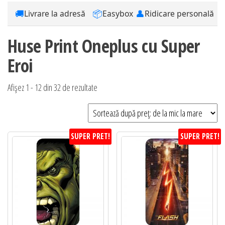
🚚
📦
👤
Livrare la adresă
Easybox
Ridicare personală
Huse Print Oneplus cu Super
Eroi
Sortat
Afișez 1 - 12 din 32 de rezultate
după
preț:
de
SUPER PRET!
SUPER PRET!
la
mic
la
mare