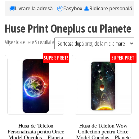
🚚
📦
👤
Livrare la adresă
Easybox
Ridicare personală
Huse Print Oneplus cu Planete
Sortat
Afișez toate cele 9 rezultate
după
SUPER PRET!
SUPER PRET!
preț:
de
la
mic
la
mare
Husa de Telefon
Husa de Telefon Wow
Personalizata pentru Orice
Collection pentru Orice
Model Oneplus – Planeta
Model Oneplus – Planete