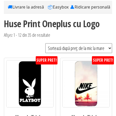
🚚
📦
👤
Livrare la adresă
Easybox
Ridicare personală
Huse Print Oneplus cu Logo
Sortat
Afișez 1 - 12 din 35 de rezultate
după
preț:
de
SUPER PRET!
SUPER PRET!
la
mic
la
mare