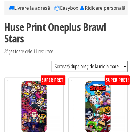
🚚
📦
👤
Livrare la adresă
Easybox
Ridicare personală
Huse Print Oneplus Brawl
Stars
Sortat
Afișez toate cele 11 rezultate
după
preț:
de
SUPER PRET!
SUPER PRET!
la
mic
la
mare