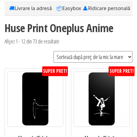
🚚
📦
👤
Livrare la adresă
Easybox
Ridicare personală
Huse Print Oneplus Anime
Sortat
Afișez 1 - 12 din 73 de rezultate
după
preț:
de
SUPER PRET!
SUPER PRET!
la
mic
la
mare