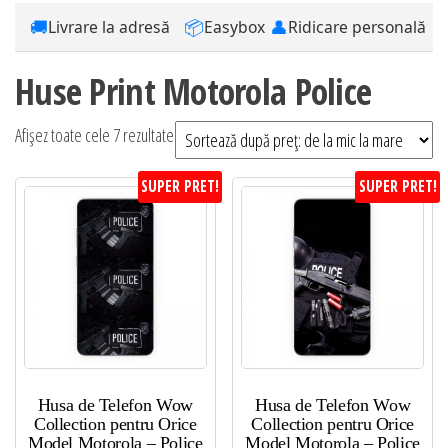
🚚
📦
👤
Livrare la adresă
Easybox
Ridicare personală
Huse Print Motorola Police
Sortat
Afișez toate cele 7 rezultate
după
SUPER PRET!
SUPER PRET!
preț:
de
la
mic
la
mare
Husa de Telefon Wow
Husa de Telefon Wow
Collection pentru Orice
Collection pentru Orice
Model Motorola – Police
Model Motorola – Police