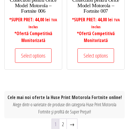
Collection pentru Orice
Collection pentru Orice
Model Motorola –
Model Motorola –
Fortnite 006
Fortnite 007
*SUPER PRET:
44,00
lei
*SUPER PRET:
44,00
lei
TVA
TVA
Inclus
Inclus
*Ofertă Competitivă
*Ofertă Competitivă
Monitorizată
Monitorizată
Select options
Select options
Cele mai noi oferte la Huse Print Motorola Fortnite online!
Alege dintr-o varietate de produse din categoria Huse Print Motorola
Fortnite și profită de Super Prețuri!
1
2
→