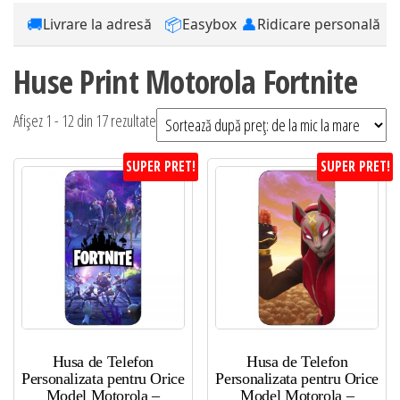
🚚
📦
👤
Livrare la adresă
Easybox
Ridicare personală
Huse Print Motorola Fortnite
Sortat
Afișez 1 - 12 din 17 rezultate
după
SUPER PRET!
SUPER PRET!
preț:
de
la
mic
la
mare
Husa de Telefon
Husa de Telefon
Personalizata pentru Orice
Personalizata pentru Orice
Model Motorola –
Model Motorola –