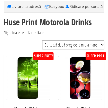
🚚
📦
👤
Livrare la adresă
Easybox
Ridicare personală
Huse Print Motorola Drinks
Sortat
Afișez toate cele 12 rezultate
după
preț:
de
SUPER PRET!
SUPER PRET!
la
mic
la
mare