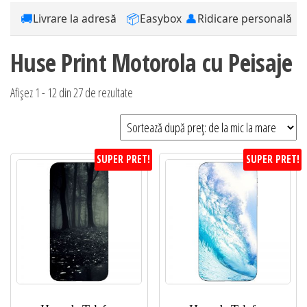
🚚
📦
👤
Livrare la adresă
Easybox
Ridicare personală
Huse Print Motorola cu Peisaje
Sortat
Afișez 1 - 12 din 27 de rezultate
după
preț:
de
SUPER PRET!
SUPER PRET!
la
mic
la
mare