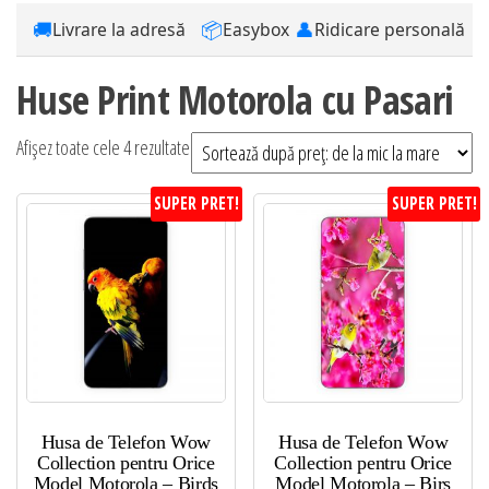
🚚
📦
👤
Livrare la adresă
Easybox
Ridicare personală
Huse Print Motorola cu Pasari
Sortat
Afișez toate cele 4 rezultate
după
SUPER PRET!
SUPER PRET!
preț:
de
la
mic
la
mare
Husa de Telefon Wow
Husa de Telefon Wow
Collection pentru Orice
Collection pentru Orice
Model Motorola – Birds
Model Motorola – Birs