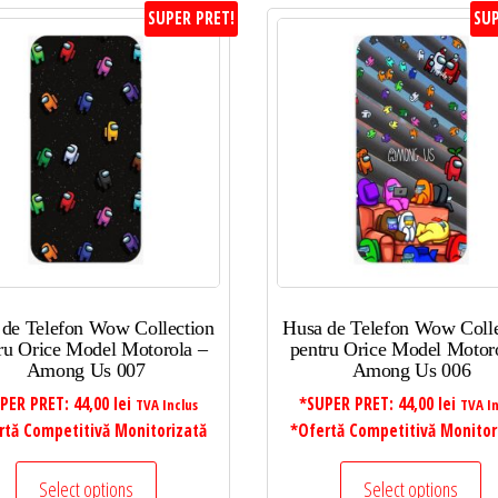
SUPER PRET!
SUP
 de Telefon Wow Collection
Husa de Telefon Wow Colle
ru Orice Model Motorola –
pentru Orice Model Motor
Among Us 007
Among Us 006
PER PRET:
44,00
lei
*SUPER PRET:
44,00
lei
TVA Inclus
TVA In
rtă Competitivă Monitorizată
*Ofertă Competitivă Monitor
Select options
Select options