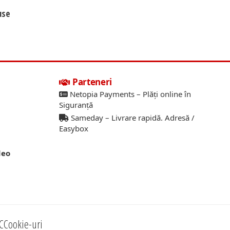
use
Parteneri
Netopia Payments – Plăți online în
Siguranță
Sameday – Livrare rapidă. Adresă /
Easybox
deo
C
Cookie-uri