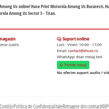
a Among Us online! Huse Print Motorola Among Us Bucuresti. H
orola Among Us Sector 3 - Titan.
 magazin
Suport online
erar (cash)
Luni - Vineri: 10:00 - 17:00
Email:
contact@ehuse.ro
WhatsApp: doar mesaj text
Trimite mesaj
Nu oferim suport audio / vi
Condiții
Politica de Confidențialitate
Retragere din contract
ANP