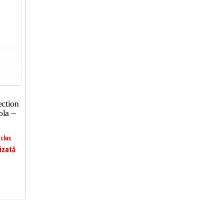
ction
ola –
clus
izată