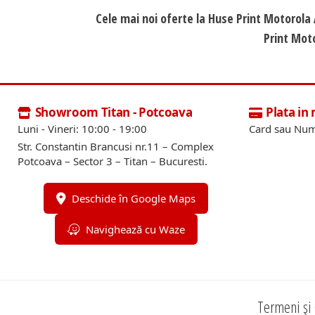
Cele mai noi oferte la Huse Print Motorol
Print Mot
Showroom Titan - Potcoava
Plata in
Luni - Vineri: 10:00 - 19:00
Card sau Num
Str. Constantin Brancusi nr.11 – Complex
Potcoava – Sector 3 – Titan – Bucuresti.
Deschide în Google Maps
Navighează cu Waze
Termeni și 