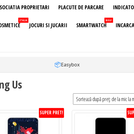
SOCIATIA PROPRIETARI
PLACUTE DE PARCARE
INDICATO
ITALIA
NOU!
OSMETICE
JOCURI SI JUCARII
SMARTWATCH
INCARCA
📦
Easybox
ng Us
SUPER PRET!
SUP