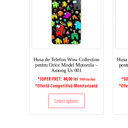
mic
la
mare
Husa de Telefon Wow Collection
Husa
pentru Orice Model Motorola –
pent
Among Us 001
*SUPER PRET:
44,00
lei
*SU
TVA Inclus
*Ofertă Competitivă Monitorizată
*Ofe
Select options