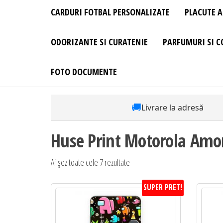
CARDURI FOTBAL PERSONALIZATE
PLACUTE A
ODORIZANTE SI CURATENIE
PARFUMURI SI C
FOTO DOCUMENTE
🚚
Livrare la adresă
Huse Print Motorola Amo
Sortat
Afișez toate cele 7 rezultate
după
SUPER PRET!
preț:
de
la