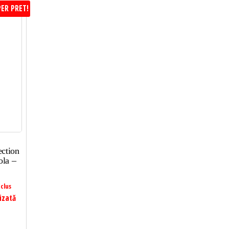
ER PRET!
ction
ola –
clus
izată