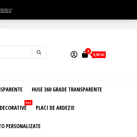
nteles!
esti
0
0,00
lei
NSPARENTE
HUSE 360 GRADE TRANSPARENTE
NOU
 DECORATIVE
PLACI DE ARDEZIE
TO PERSONALIZATE