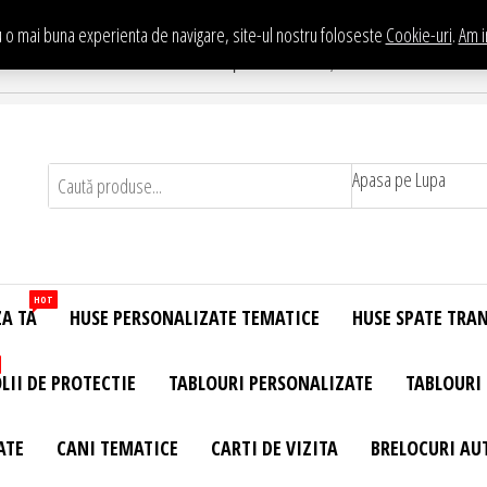
 o mai buna experienta de navigare, site-ul nostru foloseste
Cookie-uri
.
Am i
Te asteptam in Showroom eHuse.ro
. Constantin Brancusi Nr. 11 - Complex Potcoava, Sector 3 Titan - Bucur
Apasa pe Lupa
HOT
ZA TA
HUSE PERSONALIZATE TEMATICE
HUSE SPATE TRA
LII DE PROTECTIE
TABLOURI PERSONALIZATE
TABLOURI
ATE
CANI TEMATICE
CARTI DE VIZITA
BRELOCURI AU