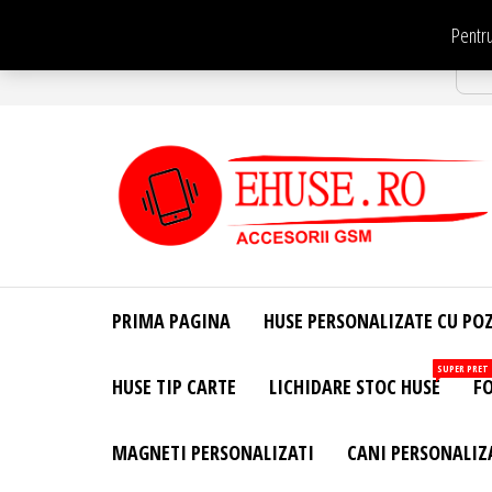
Sari
Pentru
la
Str
conținut
EHuse.ro –
EHuse.ro –
Huse
Site Oficial .
Personalizate
PRIMA PAGINA
HUSE PERSONALIZATE CU PO
Huse
Pentru Orice
Marca de
Personalizate
SUPER PRET
HUSE TIP CARTE
LICHIDARE STOC HUSE
FO
Telefon –
Diverse
Personalizari
MAGNETI PERSONALIZATI
CANI PERSONALIZ
– Accesorii
GSM