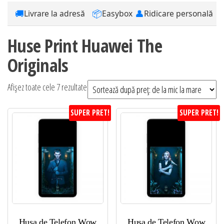
🚚
📦
👤
Livrare la adresă
Easybox
Ridicare personală
Huse Print Huawei The
Originals
Sortat
Afișez toate cele 7 rezultate
după
SUPER PRET!
SUPER PRET!
preț:
de
la
mic
la
mare
Husa de Telefon Wow
Husa de Telefon Wow