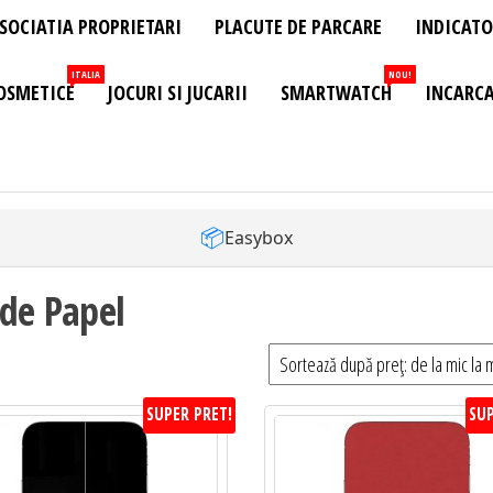
SOCIATIA PROPRIETARI
PLACUTE DE PARCARE
INDICATO
ITALIA
NOU!
OSMETICE
JOCURI SI JUCARII
SMARTWATCH
INCARCA
📦
Easybox
 de Papel
SUPER PRET!
SUP