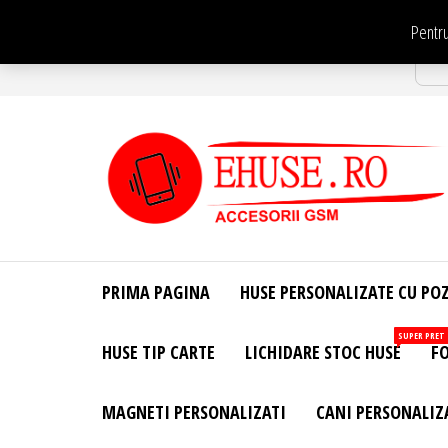
Sari
Pentru
la
Str
conținut
EHuse.ro –
EHuse.ro –
Huse
Site Oficial .
Personalizate
PRIMA PAGINA
HUSE PERSONALIZATE CU PO
Huse
Pentru Orice
Marca de
Personalizate
SUPER PRET
HUSE TIP CARTE
LICHIDARE STOC HUSE
FO
Telefon –
Diverse
Personalizari
MAGNETI PERSONALIZATI
CANI PERSONALIZ
– Accesorii
GSM