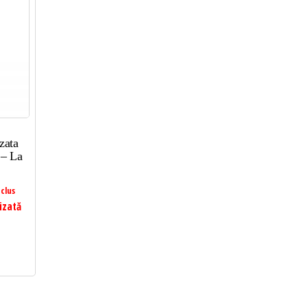
zata
 – La
clus
izată