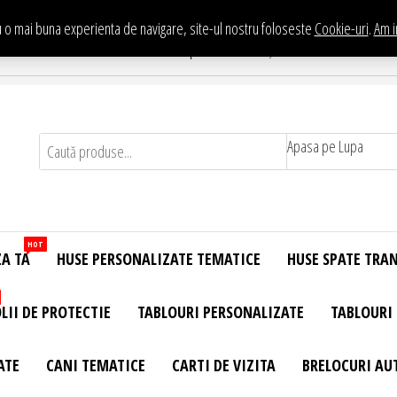
 o mai buna experienta de navigare, site-ul nostru foloseste
Cookie-uri
.
Am i
Te asteptam in Showroom eHuse.ro
. Constantin Brancusi Nr. 11 - Complex Potcoava, Sector 3 Titan - Bucur
Apasa pe Lupa
HOT
ZA TA
HUSE PERSONALIZATE TEMATICE
HUSE SPATE TRA
LII DE PROTECTIE
TABLOURI PERSONALIZATE
TABLOURI
ATE
CANI TEMATICE
CARTI DE VIZITA
BRELOCURI AU