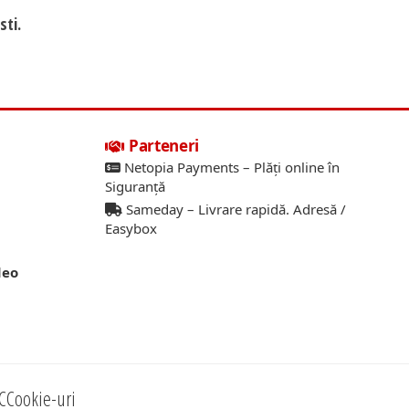
sti.
Parteneri
Netopia Payments – Plăți online în
Siguranță
Sameday – Livrare rapidă. Adresă /
Easybox
deo
C
Cookie-uri