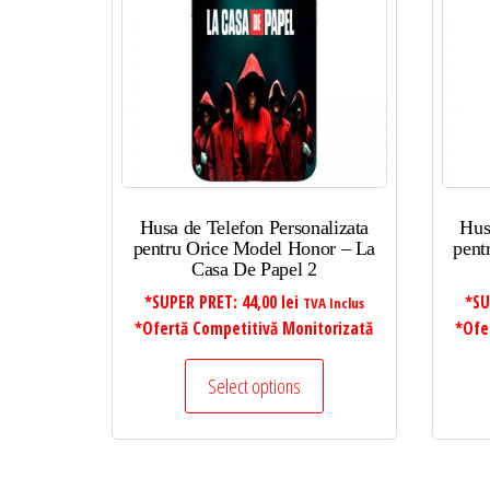
mic
la
mare
Husa de Telefon Personalizata
Hus
pentru Orice Model Honor – La
pent
Casa De Papel 2
*SUPER PRET:
44,00
lei
*SU
TVA Inclus
*Ofertă Competitivă Monitorizată
*Ofe
Select options