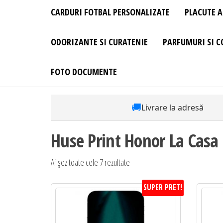
CARDURI FOTBAL PERSONALIZATE
PLACUTE A
ODORIZANTE SI CURATENIE
PARFUMURI SI C
FOTO DOCUMENTE
🚚
Livrare la adresă
Huse Print Honor La Casa
Sortat
Afișez toate cele 7 rezultate
după
SUPER PRET!
preț:
de
la