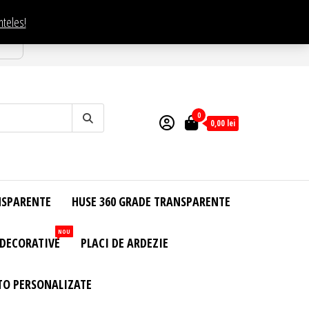
nteles!
esti
0
0,00
lei
NSPARENTE
HUSE 360 GRADE TRANSPARENTE
NOU
 DECORATIVE
PLACI DE ARDEZIE
TO PERSONALIZATE