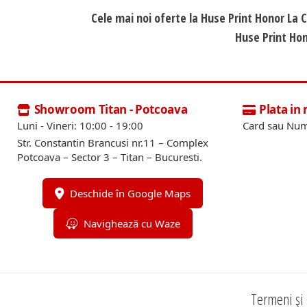
Cele mai noi oferte la Huse Print Honor La 
Huse Print Hon
Showroom Titan - Potcoava
Plata in
Luni - Vineri: 10:00 - 19:00
Card sau Num
Str. Constantin Brancusi nr.11 – Complex
Potcoava – Sector 3 – Titan – Bucuresti.
Deschide în Google Maps
Navighează cu Waze
Termeni și 