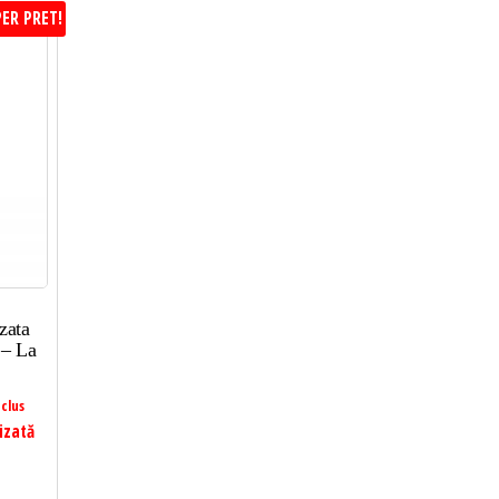
ER PRET!
zata
 – La
clus
izată