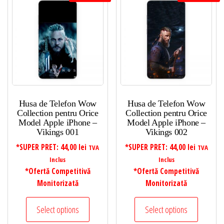
de
la
mic
la
mare
Husa de Telefon Wow
Husa de Telefon Wow
Collection pentru Orice
Collection pentru Orice
Model Apple iPhone –
Model Apple iPhone –
Vikings 001
Vikings 002
*SUPER PRET:
44,00
lei
*SUPER PRET:
44,00
lei
TVA
TVA
Inclus
Inclus
*Ofertă Competitivă
*Ofertă Competitivă
Monitorizată
Monitorizată
Select options
Select options