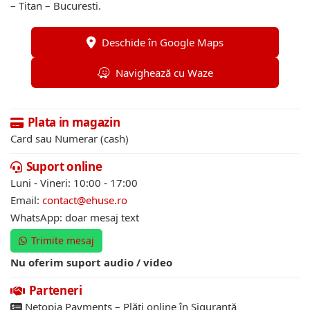
– Titan – Bucuresti.
Deschide în Google Maps
Navighează cu Waze
Plata in magazin
Card sau Numerar (cash)
Suport online
Luni - Vineri: 10:00 - 17:00
Email:
contact@ehuse.ro
WhatsApp: doar mesaj text
Trimite mesaj
Nu oferim suport audio / video
Parteneri
Netopia Payments – Plăți online în Siguranță