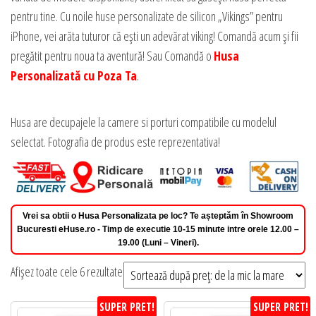
pentru tine. Cu noile huse personalizate de silicon „Vikings” pentru
iPhone, vei arăta tuturor că ești un adevărat viking! Comandă acum și fii
pregătit pentru noua ta aventură! Sau Comandă o
Husa
Personalizată cu Poza Ta
.
Husa are decupajele la camere si porturi compatibile cu modelul
selectat. Fotografia de produs este reprezentativa!
Vrei sa obtii o Husa Personalizata pe loc? Te așteptăm în Showroom
Bucuresti eHuse.ro - Timp de executie 10-15 minute intre orele 12.00 –
19.00 (Luni – Vineri).
Sortat
Afișez toate cele 6 rezultate
după
SUPER PRET!
SUPER PRET!
preț: