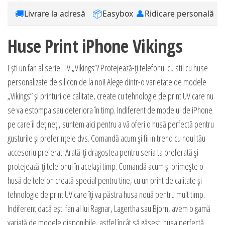
🚚
📦
👤
Livrare la adresă
Easybox
Ridicare personală
Huse Print iPhone Vikings
Ești un fan al seriei TV „Vikings”? Protejează-ți telefonul cu stil cu huse
personalizate de silicon de la noi! Alege dintr-o varietate de modele
„Vikings” și printuri de calitate, create cu tehnologie de print UV care nu
se va estompa sau deteriora în timp. Indiferent de modelul de iPhone
pe care îl dețineți, suntem aici pentru a vă oferi o husă perfectă pentru
gusturile și preferințele dvs. Comandă acum și fii in trend cu noul tău
accesoriu preferat! Arată-ți dragostea pentru seria ta preferată și
protejează-ți telefonul în același timp. Comandă acum și primește o
husă de telefon creată special pentru tine, cu un print de calitate și
tehnologie de print UV care îți va păstra husa nouă pentru mult timp.
Indiferent dacă ești fan al lui Ragnar, Lagertha sau Bjorn, avem o gamă
variată de modele disponibile, astfel încât să găsești husa perfectă