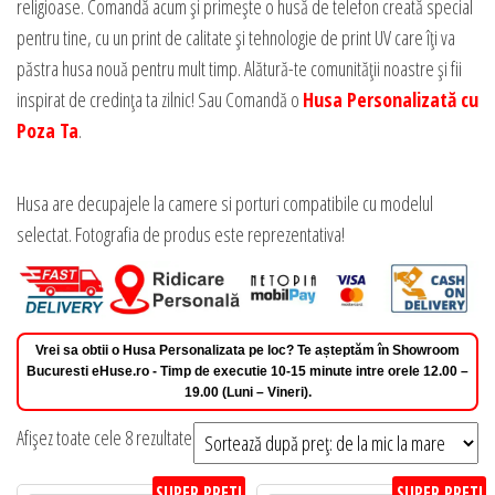
religioase. Comandă acum și primește o husă de telefon creată special
pentru tine, cu un print de calitate și tehnologie de print UV care îți va
păstra husa nouă pentru mult timp. Alătură-te comunității noastre și fii
inspirat de credința ta zilnic! Sau Comandă o
Husa Personalizată cu
Poza Ta
.
Husa are decupajele la camere si porturi compatibile cu modelul
selectat. Fotografia de produs este reprezentativa!
Vrei sa obtii o Husa Personalizata pe loc? Te așteptăm în Showroom
Bucuresti eHuse.ro - Timp de executie 10-15 minute intre orele 12.00 –
19.00 (Luni – Vineri).
Sortat
Afișez toate cele 8 rezultate
după
SUPER PRET!
SUPER PRET!