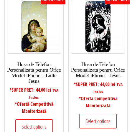
preț:
de
la
mic
la
mare
Husa de Telefon
Husa de Telefon
Personalizata pentru Orice
Personalizata pentru Orice
Model iPhone – Little
Model iPhone – Jesus
Jesus
*SUPER PRET:
44,00
lei
TVA
*SUPER PRET:
44,00
lei
TVA
Inclus
Inclus
*Ofertă Competitivă
*Ofertă Competitivă
Monitorizată
Monitorizată
Select options
Select options