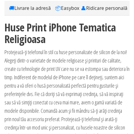
🚚
📦
👤
Livrare la adresă
Easybox
Ridicare personală
Huse Print iPhone Tematica
Religioasa
Protejează-ți telefonul în stil cu huse personalizate de silicon de la noi!
Alegeți dintr-o varietate de modele religioase și printuri de calitate,
create cu tehnologie de print UV care nu se va estompa sau deteriora în
timp. Indiferent de modelul de iPhone pe care îl dețineți, suntem aici
pentru a vă oferi o husă personalizată perfectă pentru gusturile și
preferințele dvs. Fie că doriți să vă exprimați credința, să vă inspirați
sau să vă simțiți conectat cu ceva mai mare, avem o gamă variată de
modele disponibile. Comandă acum și fii mândru să-ți arăți credința
prin noul tău accesoriu preferat. Protejează-ți telefonul și arată-ți
credința într-un mod unic și personalizat, cu husele noastre de silicon