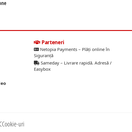
hone
Parteneri
Netopia Payments – Plăți online în
Siguranță
Sameday – Livrare rapidă. Adresă /
Easybox
deo
C
Cookie-uri