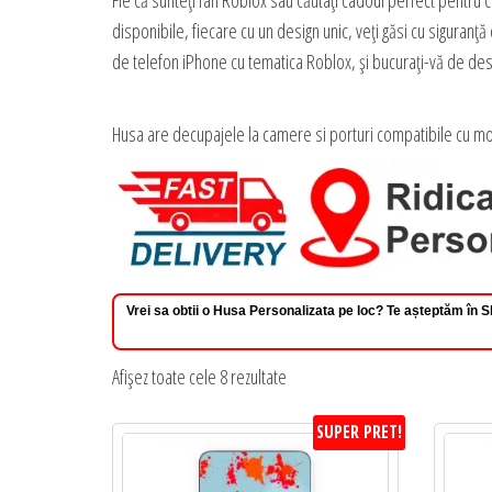
Fie că sunteți fan Roblox sau căutați cadoul perfect pentru
disponibile, fiecare cu un design unic, veți găsi cu sigura
de telefon iPhone cu tematica Roblox, și bucurați-vă de des
Husa are decupajele la camere si porturi compatibile cu mo
Vrei sa obtii o Husa Personalizata pe loc? Te așteptăm în
Sortat
Afișez toate cele 8 rezultate
după
SUPER PRET!
preț:
de