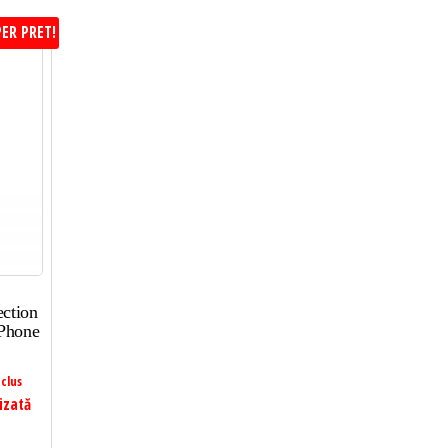
ER PRET!
ction
iPhone
clus
izată