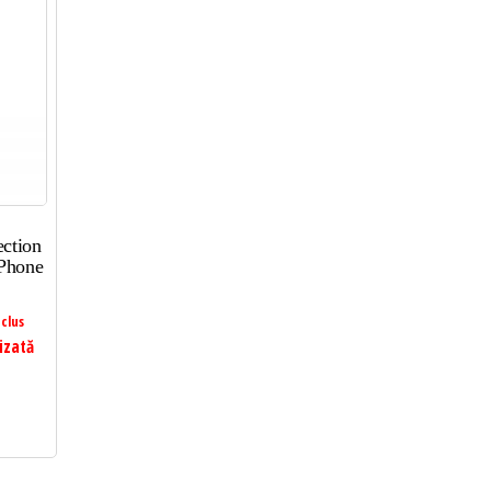
ction
iPhone
clus
izată