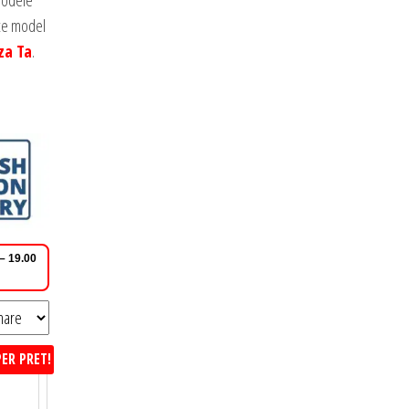
 modele
ice model
za Ta
.
 – 19.00
ER PRET!