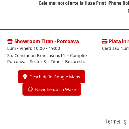
Cele mai noi oferte la Huse Print iPhone Ro
Showroom Titan - Potcoava
Plata in
Luni - Vineri: 10:00 - 19:00
Card sau Num
Str. Constantin Brancusi nr.11 – Complex
Potcoava – Sector 3 – Titan – Bucuresti.
Deschide în Google Maps
Navighează cu Waze
Termeni și 