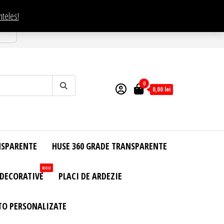
nteles!
esti
0
0,00
lei
NSPARENTE
HUSE 360 GRADE TRANSPARENTE
NOU
 DECORATIVE
PLACI DE ARDEZIE
TO PERSONALIZATE