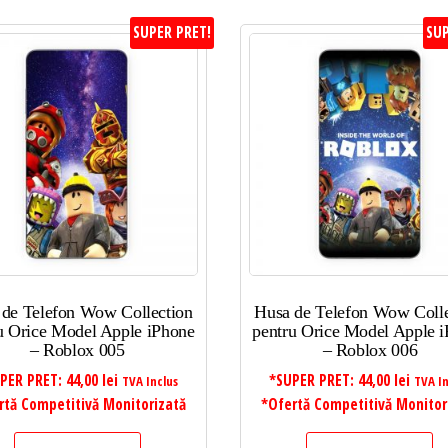
SUPER PRET!
SUP
 de Telefon Wow Collection
Husa de Telefon Wow Colle
u Orice Model Apple iPhone
pentru Orice Model Apple 
– Roblox 005
– Roblox 006
PER PRET:
44,00
lei
*SUPER PRET:
44,00
lei
TVA Inclus
TVA In
rtă Competitivă Monitorizată
*Ofertă Competitivă Monitor