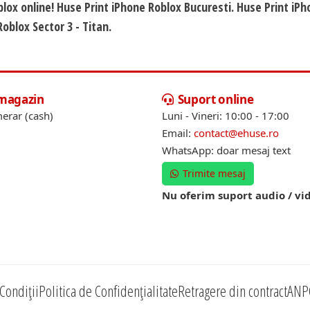
blox online! Huse Print iPhone Roblox Bucuresti. Huse Print iP
Roblox Sector 3 - Titan.
 magazin
Suport online
erar (cash)
Luni - Vineri: 10:00 - 17:00
Email:
contact@ehuse.ro
WhatsApp: doar mesaj text
Trimite mesaj
Nu oferim suport audio / vi
Condiții
Politica de Confidențialitate
Retragere din contract
ANP