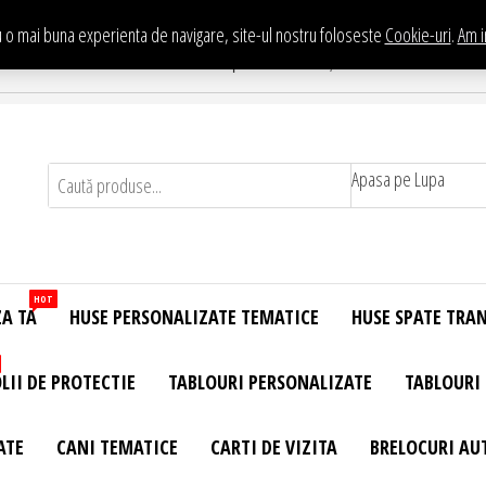
 o mai buna experienta de navigare, site-ul nostru foloseste
Cookie-uri
.
Am i
Te asteptam in Showroom eHuse.ro
. Constantin Brancusi Nr. 11 - Complex Potcoava, Sector 3 Titan - Bucur
Apasa pe Lupa
HOT
ZA TA
HUSE PERSONALIZATE TEMATICE
HUSE SPATE TRA
LII DE PROTECTIE
TABLOURI PERSONALIZATE
TABLOURI
ATE
CANI TEMATICE
CARTI DE VIZITA
BRELOCURI AU