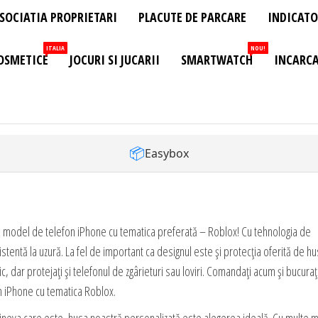
SOCIATIA PROPRIETARI
PLACUTE DE PARCARE
INDICATO
ITALIA
NOU!
OSMETICE
JOCURI SI JUCARII
SMARTWATCH
INCARCA
📦
Easybox
ce model de telefon iPhone cu tematica preferată – Roblox! Cu tehnologia de
stentă la uzură. La fel de important ca designul este și protecția oferită de h
 dar protejați și telefonul de zgârieturi sau loviri.
Comandați acum și bucuraț
n iPhone cu tematica Roblox.