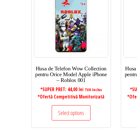
la
mic
la
mare
Husa de Telefon Wow Collection
Husa
pentru Orice Model Apple iPhone
pentr
– Roblox 001
*SUPER PRET:
44,00
lei
*SU
TVA Inclus
*Ofertă Competitivă Monitorizată
*Ofe
Select options