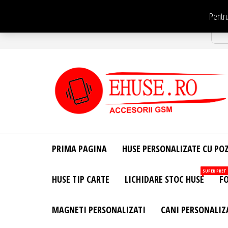
Sari
Pentru
la
Str
conținut
EHuse.ro –
EHuse.ro –
Huse
Site Oficial .
Personalizate
PRIMA PAGINA
HUSE PERSONALIZATE CU PO
Huse
Pentru Orice
Marca de
Personalizate
SUPER PRET
HUSE TIP CARTE
LICHIDARE STOC HUSE
FO
Telefon –
Diverse
Personalizari
MAGNETI PERSONALIZATI
CANI PERSONALIZ
– Accesorii
GSM