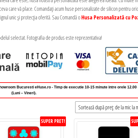
 cineva care este, husa noastră personalizată este alegerea ideală. Cu multe
nță ceva care vă place. Comandați acum huse personalizate de silicon pentru or
ignul unic și protecția oferită. Sau Comandă o
Husa Personalizată cu Po
delul selectat. Fotografia de produs este reprezentativa!
 Showroom Bucuresti eHuse.ro - Timp de executie 10-15 minute intre orele 12.00
(Luni – Vineri).
SUPER PRET!
SUP