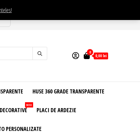
nteles!
esti
0
0,00
lei
NSPARENTE
HUSE 360 GRADE TRANSPARENTE
NOU
 DECORATIVE
PLACI DE ARDEZIE
TO PERSONALIZATE