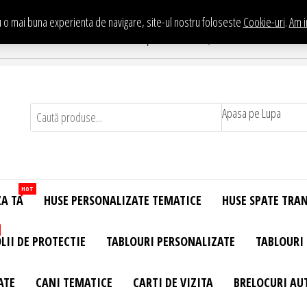
 o mai buna experienta de navigare, site-ul nostru foloseste
Cookie-uri
.
Am i
Te asteptam in Showroom eHuse.ro
. Constantin Brancusi Nr. 11 - Complex Potcoava, Sector 3 Titan - Bucur
Apasa pe Lupa
HOT
ZA TA
HUSE PERSONALIZATE TEMATICE
HUSE SPATE TRA
LII DE PROTECTIE
TABLOURI PERSONALIZATE
TABLOURI
ATE
CANI TEMATICE
CARTI DE VIZITA
BRELOCURI AU