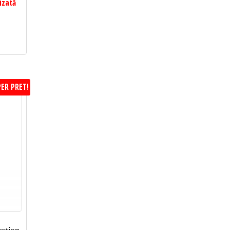
izată
ER PRET!