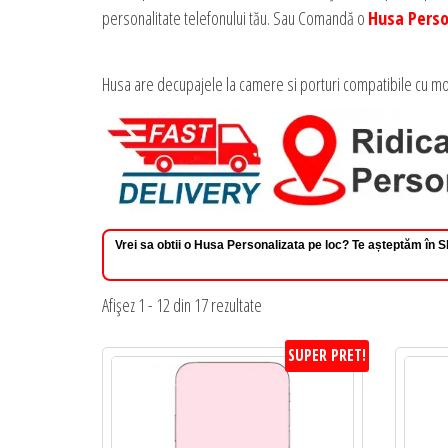
personalitate telefonului tău. Sau Comandă o
Husa Perso
Husa are decupajele la camere si porturi compatibile cu mo
Vrei sa obtii o Husa Personalizata pe loc? Te așteptăm în
Sortat
Afișez 1 - 12 din 17 rezultate
după
SUPER PRET!
preț:
de
la
mic