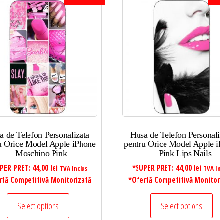
a de Telefon Personalizata
Husa de Telefon Personali
u Orice Model Apple iPhone
pentru Orice Model Apple 
– Moschino Pink
– Pink Lips Nails
PER PRET:
44,00
lei
*SUPER PRET:
44,00
lei
TVA Inclus
TVA In
rtă Competitivă Monitorizată
*Ofertă Competitivă Monitor
Select options
Select options