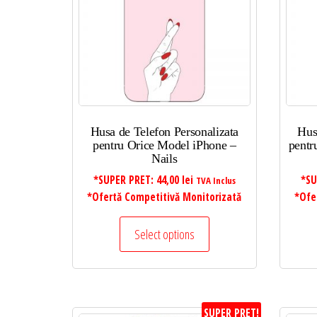
la
mare
Husa de Telefon Personalizata
Hus
pentru Orice Model iPhone –
pentr
Nails
*SUPER PRET:
44,00
lei
*SU
TVA Inclus
*Ofertă Competitivă Monitorizată
*Ofe
Select options
SUPER PRET!