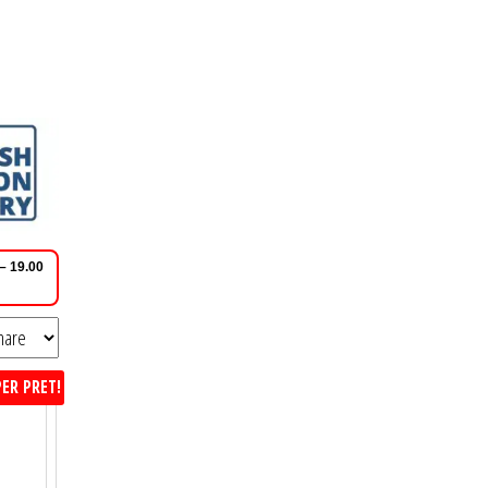
 – 19.00
ER PRET!