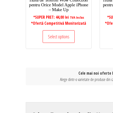
Husa de Telefon Wow Collection
Husa
pentru Orice Model Apple iPhone
pentr
– Make Up
*SUPER PRET:
44,00
lei
*SU
TVA Inclus
*Ofertă Competitivă Monitorizată
*Ofe
Select options
Cele mai noi oferte 
Alege dintr-o varietate de produse din c