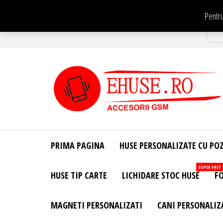
Sari
Pentru
la
Str
conținut
EHuse.ro –
EHuse.ro –
Huse
Site Oficial .
Personalizate
PRIMA PAGINA
HUSE PERSONALIZATE CU PO
Huse
Pentru Orice
Marca de
Personalizate
SUPER PRET
HUSE TIP CARTE
LICHIDARE STOC HUSE
FO
Telefon –
Diverse
Personalizari
MAGNETI PERSONALIZATI
CANI PERSONALIZ
– Accesorii
GSM