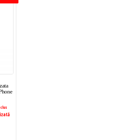
zata
iPhone
clus
izată