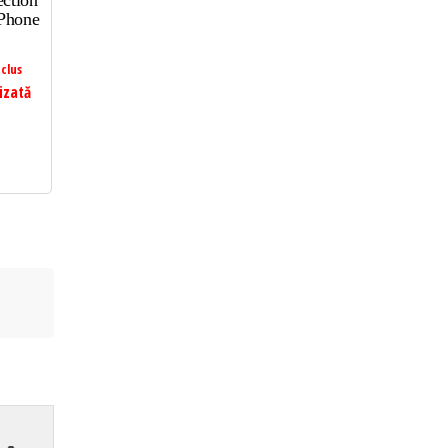
ction
iPhone
clus
izată