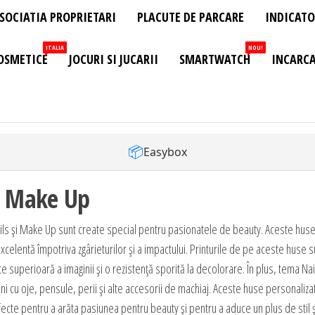
SOCIATIA PROPRIETARI
PLACUTE DE PARCARE
INDICATO
ITALIA
NOU!
OSMETICE
JOCURI SI JUCARII
SMARTWATCH
INCARCA
📦
Easybox
& Make Up
ils și Make Up sunt create special pentru pasionatele de beauty. Aceste huse
 excelentă împotriva zgârieturilor și a impactului. Printurile de pe aceste huse s
te superioară a imaginii și o rezistență sporită la decolorare. În plus, tema Nail
i cu oje, pensule, perii și alte accesorii de machiaj. Aceste huse personaliz
ecte pentru a arăta pasiunea pentru beauty și pentru a aduce un plus de stil ș