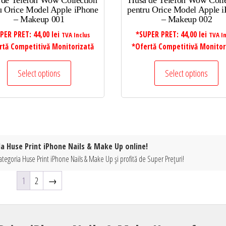
 de Telefon Wow Collection
Husa de Telefon Wow Colle
u Orice Model Apple iPhone
pentru Orice Model Apple 
– Makeup 001
– Makeup 002
PER PRET:
44,00
lei
*SUPER PRET:
44,00
lei
TVA Inclus
TVA In
rtă Competitivă Monitorizată
*Ofertă Competitivă Monitor
Select options
Select options
la Huse Print iPhone Nails & Make Up online!
ategoria Huse Print iPhone Nails & Make Up și profită de Super Prețuri!
1
2
→