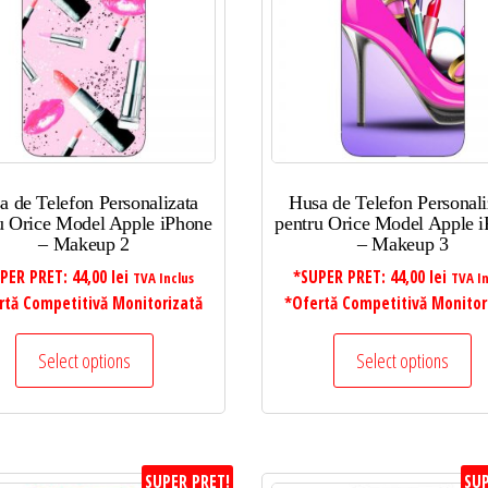
a de Telefon Personalizata
Husa de Telefon Personali
u Orice Model Apple iPhone
pentru Orice Model Apple 
– Makeup 2
– Makeup 3
PER PRET:
44,00
lei
*SUPER PRET:
44,00
lei
TVA Inclus
TVA In
rtă Competitivă Monitorizată
*Ofertă Competitivă Monitor
Select options
Select options
SUPER PRET!
SUP