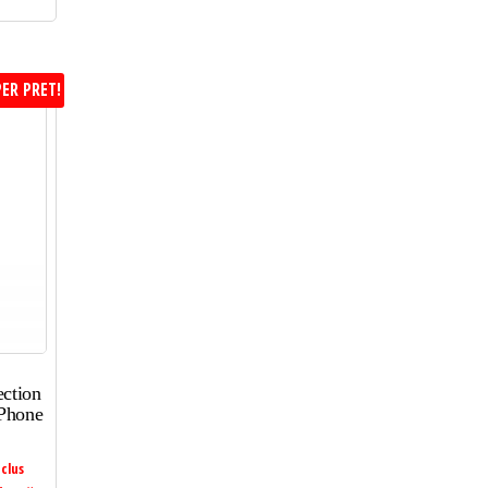
ER PRET!
ction
iPhone
clus