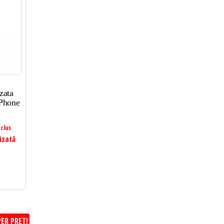
zata
iPhone
clus
izată
ER PRET!