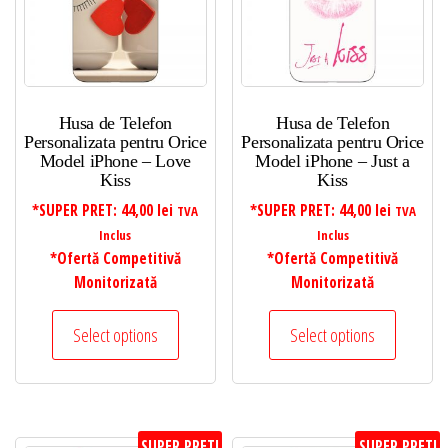
mare
Husa de Telefon
Husa de Telefon
Personalizata pentru Orice
Personalizata pentru Orice
Model iPhone – Love
Model iPhone – Just a
Kiss
Kiss
*SUPER PRET:
44,00
lei
*SUPER PRET:
44,00
lei
TVA
TVA
Inclus
Inclus
*Ofertă Competitivă
*Ofertă Competitivă
Monitorizată
Monitorizată
Select options
Select options
SUPER PRET!
SUPER PRET!