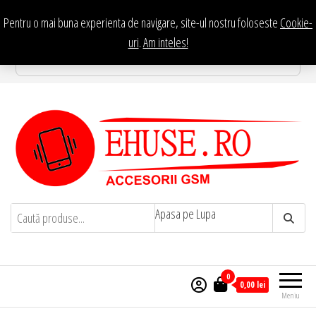
Sari
Pentru o mai buna experienta de navigare, site-ul nostru foloseste
Cookie-
la
Te asteptam in Showroom eHuse.ro
uri
.
Am inteles!
Str. Constantin Brancusi Nr. 11 - Complex Potcoava, Sector
conținut
3 Titan - Bucuresti
EHuse.ro – Site Oficial . Huse
EHuse.ro – Huse Personalizate Pentru
Apasa pe Lupa
Orice Marca de Telefon – Diverse
Personalizate
Personalizari – Accesorii GSM
0
0,00
lei
Meniu