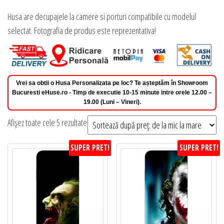
Husa are decupajele la camere si porturi compatibile cu modelul
selectat. Fotografia de produs este reprezentativa!
Vrei sa obtii o Husa Personalizata pe loc? Te așteptăm în Showroom
Bucuresti eHuse.ro - Timp de executie 10-15 minute intre orele 12.00 –
19.00 (Luni – Vineri).
Sortat
Afișez toate cele 5 rezultate
după
SUPER PRET!
SUPER PRET!
preț:
de
la
mic
la
mare