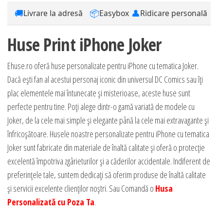
🚚
📦
👤
Livrare la adresă
Easybox
Ridicare personală
Huse Print iPhone Joker
Ehuse.ro oferă huse personalizate pentru iPhone cu tematica Joker.
Dacă ești fan al acestui personaj iconic din universul DC Comics sau îți
plac elementele mai întunecate și misterioase, aceste huse sunt
perfecte pentru tine. Poți alege dintr-o gamă variată de modele cu
Joker, de la cele mai simple și elegante până la cele mai extravagante și
înfricoșătoare. Husele noastre personalizate pentru iPhone cu tematica
Joker sunt fabricate din materiale de înaltă calitate și oferă o protecție
excelentă împotriva zgârieturilor și a căderilor accidentale. Indiferent de
preferințele tale, suntem dedicați să oferim produse de înaltă calitate
și servicii excelente clienților noștri. Sau Comandă o
Husa
Personalizată cu Poza Ta
.