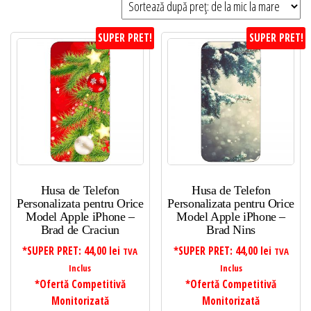
preț:
de
SUPER PRET!
SUPER PRET!
la
mic
la
mare
Husa de Telefon
Husa de Telefon
Personalizata pentru Orice
Personalizata pentru Orice
Model Apple iPhone –
Model Apple iPhone –
Brad de Craciun
Brad Nins
*SUPER PRET:
44,00
lei
*SUPER PRET:
44,00
lei
TVA
TVA
Inclus
Inclus
*Ofertă Competitivă
*Ofertă Competitivă
Monitorizată
Monitorizată