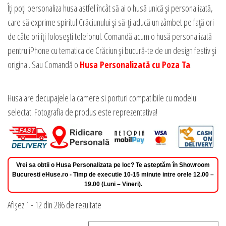
Îți poți personaliza husa astfel încât să ai o husă unică și personalizată,
care să
exprime spiritul Crăciunului și să-ți aducă un zâmbet pe față ori
de câte ori îți folosești telefonul. Comandă acum o husă personalizată
pentru iPhone cu tematica de Crăciun și bucură-te de un design festiv și
original. Sau Comandă o
Husa Personalizată cu Poza Ta
.
Husa are decupajele la camere si porturi compatibile cu modelul
selectat. Fotografia de produs este reprezentativa!
Vrei sa obtii o Husa Personalizata pe loc? Te așteptăm în Showroom
Bucuresti eHuse.ro - Timp de executie 10-15 minute intre orele 12.00 –
19.00 (Luni – Vineri).
Sortat
Afișez 1 - 12 din 286 de rezultate
după