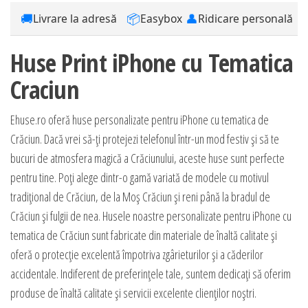
🚚
📦
👤
Livrare la adresă
Easybox
Ridicare personală
Huse Print iPhone cu Tematica
Craciun
Ehuse.ro oferă huse personalizate pentru iPhone cu tematica de
Crăciun. Dacă vrei să-ți protejezi telefonul într-un mod festiv și să te
bucuri de atmosfera magică a Crăciunului, aceste huse sunt perfecte
pentru tine. Poți alege dintr-o gamă variată de modele cu motivul
tradițional de Crăciun, de la Moș Crăciun și reni până la bradul de
Crăciun și fulgii de nea. Husele noastre personalizate pentru iPhone cu
tematica de Crăciun sunt fabricate din materiale de înaltă calitate și
oferă o protecție excelentă împotriva zgârieturilor și a căderilor
accidentale. Indiferent de preferințele tale, suntem dedicați să oferim
produse de înaltă calitate și servicii excelente clienților noștri.