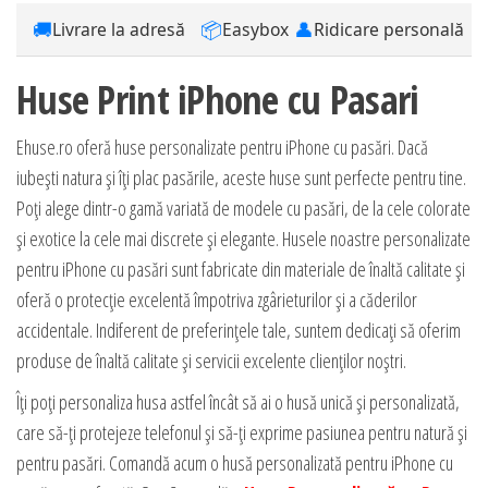
🚚
📦
👤
Livrare la adresă
Easybox
Ridicare personală
Huse Print iPhone cu Pasari
Ehuse.ro oferă huse personalizate pentru iPhone cu pasări. Dacă
iubești natura și îți plac pasările, aceste huse sunt perfecte pentru tine.
Poți alege dintr-o gamă variată de modele cu pasări, de la cele colorate
și exotice la cele mai discrete și elegante. Husele noastre personalizate
pentru iPhone cu pasări sunt fabricate din materiale de înaltă calitate și
oferă o protecție excelentă împotriva zgârieturilor și a căderilor
accidentale. Indiferent de preferințele tale, suntem dedicați să oferim
produse de înaltă calitate și servicii excelente clienților noștri.
Îți poți personaliza husa astfel încât să ai o husă unică și personalizată,
care să-ți protejeze telefonul și să-ți exprime pasiunea pentru natură și
pentru pasări. Comandă acum o husă personalizată pentru iPhone cu