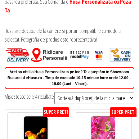
pasărea preferată. Sau Comandă o
Husa Personalizată cu Poza
Ta
.
Husa are decupajele la camere si porturi compatibile cu modelul
selectat. Fotografia de produs este reprezentativa!
Vrei sa obtii o Husa Personalizata pe loc? Te așteptăm în Showroom
Bucuresti eHuse.ro - Timp de executie 10-15 minute intre orele 12.00 –
19.00 (Luni – Vineri).
Sortat
Afișez toate cele 4 rezultate
după
SUPER PRET!
SUPER PRET!
preț:
de
la