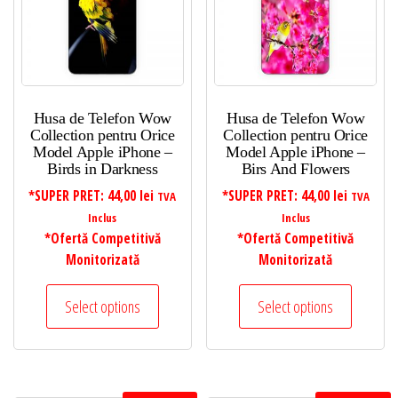
mic
la
mare
Husa de Telefon Wow
Husa de Telefon Wow
Collection pentru Orice
Collection pentru Orice
Model Apple iPhone –
Model Apple iPhone –
Birds in Darkness
Birs And Flowers
*SUPER PRET:
44,00
lei
*SUPER PRET:
44,00
lei
TVA
TVA
Inclus
Inclus
*Ofertă Competitivă
*Ofertă Competitivă
Monitorizată
Monitorizată
Select options
Select options