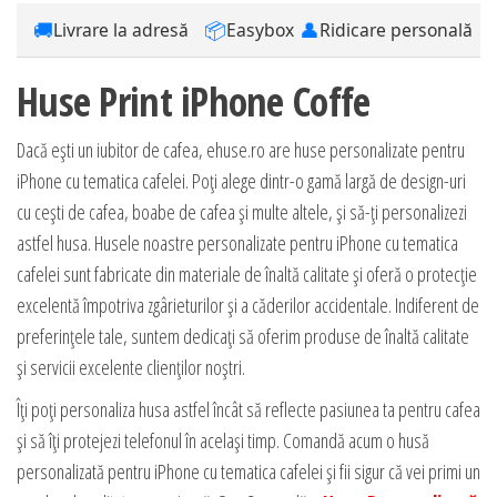
🚚
📦
👤
Livrare la adresă
Easybox
Ridicare personală
Huse Print iPhone Coffe
Dacă ești un iubitor de cafea, ehuse.ro are huse personalizate pentru
iPhone cu tematica cafelei. Poți alege dintr-o gamă largă de design-uri
cu cești de cafea, boabe de cafea și multe altele, și să-ți personalizezi
astfel husa. Husele noastre personalizate pentru iPhone cu tematica
cafelei sunt fabricate din materiale de înaltă calitate și oferă o protecție
excelentă împotriva zgârieturilor și a căderilor accidentale. Indiferent de
preferințele tale, suntem dedicați să oferim produse de înaltă calitate
și servicii excelente clienților noștri.
Îți poți personaliza husa astfel încât să reflecte pasiunea ta pentru cafea
și să îți protejezi telefonul în același timp. Comandă acum o husă
personalizată pentru iPhone cu tematica cafelei și fii sigur că vei primi un