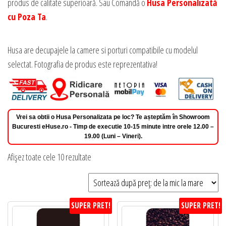
produs de calitate superioară. Sau Comandă o
Husa Personalizată
cu Poza Ta
.
Husa are decupajele la camere si porturi compatibile cu modelul
selectat. Fotografia de produs este reprezentativa!
Vrei sa obtii o Husa Personalizata pe loc? Te așteptăm în Showroom
Bucuresti eHuse.ro - Timp de executie 10-15 minute intre orele 12.00 –
19.00 (Luni – Vineri).
Sortat
Afișez toate cele 10 rezultate
după
preț:
de
SUPER PRET!
SUPER PRET!
la