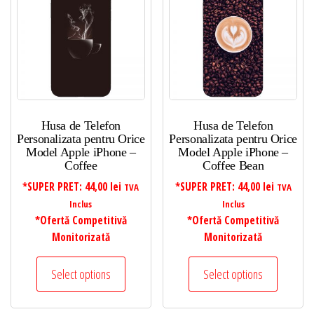
mic
la
mare
Husa de Telefon
Husa de Telefon
Personalizata pentru Orice
Personalizata pentru Orice
Model Apple iPhone –
Model Apple iPhone –
Coffee
Coffee Bean
*SUPER PRET:
44,00
lei
*SUPER PRET:
44,00
lei
TVA
TVA
Inclus
Inclus
*Ofertă Competitivă
*Ofertă Competitivă
Monitorizată
Monitorizată
Select options
Select options