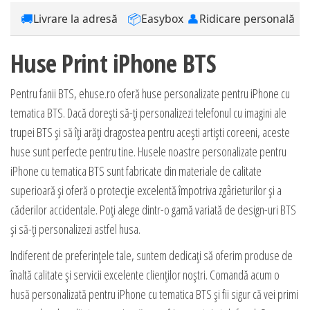
🚚
📦
👤
Livrare la adresă
Easybox
Ridicare personală
Huse Print iPhone BTS
Pentru fanii BTS, ehuse.ro oferă huse personalizate pentru iPhone cu
tematica BTS. Dacă dorești să-ți personalizezi telefonul cu imagini ale
trupei BTS și să îți arăți dragostea pentru acești artiști coreeni, aceste
huse sunt perfecte pentru tine. Husele noastre personalizate pentru
iPhone cu tematica BTS sunt fabricate din materiale de calitate
superioară și oferă o protecție excelentă împotriva zgârieturilor și a
căderilor accidentale. Poți alege dintr-o gamă variată de design-uri BTS
și să-ți personalizezi astfel husa.
Indiferent de preferințele tale, suntem dedicați să oferim produse de
înaltă calitate și servicii excelente clienților noștri. Comandă acum o
husă personalizată pentru iPhone cu tematica BTS și fii sigur că vei primi