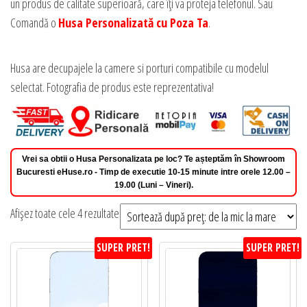
un produs de calitate superioară, care îți va proteja telefonul. Sau
Comandă o
Husa Personalizată cu Poza Ta
.
Husa are decupajele la camere si porturi compatibile cu modelul
selectat. Fotografia de produs este reprezentativa!
Vrei sa obtii o Husa Personalizata pe loc? Te așteptăm în Showroom
Bucuresti eHuse.ro - Timp de executie 10-15 minute intre orele 12.00 –
19.00 (Luni – Vineri).
Sortat
Afișez toate cele 4 rezultate
după
SUPER PRET!
SUPER PRET!
preț:
de
la