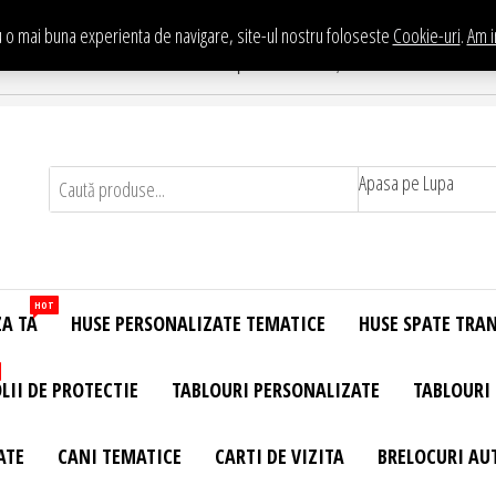
 o mai buna experienta de navigare, site-ul nostru foloseste
Cookie-uri
.
Am i
Te asteptam in Showroom eHuse.ro
. Constantin Brancusi Nr. 11 - Complex Potcoava, Sector 3 Titan - Bucur
Apasa pe Lupa
HOT
ZA TA
HUSE PERSONALIZATE TEMATICE
HUSE SPATE TRA
LII DE PROTECTIE
TABLOURI PERSONALIZATE
TABLOURI
ATE
CANI TEMATICE
CARTI DE VIZITA
BRELOCURI AU