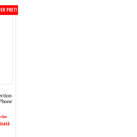
ER PRET!
ction
iPhone
clus
izată