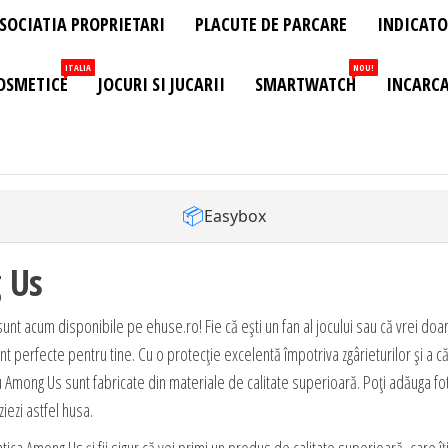
SOCIATIA PROPRIETARI
PLACUTE DE PARCARE
INDICATO
ITALIA
NOU!
OSMETICE
JOCURI SI JUCARII
SMARTWATCH
INCARCA
📦
Easybox
 Us
 acum disponibile pe ehuse.ro! Fie că ești un fan al jocului sau că vrei doar 
 perfecte pentru tine. Cu o protecție excelentă împotriva zgârieturilor și a c
Among Us sunt fabricate din materiale de calitate superioară. Poți adăuga fo
iezi astfel husa.