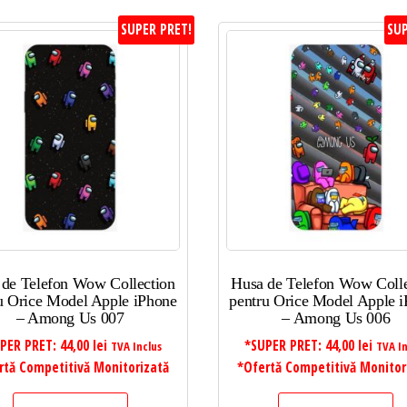
SUPER PRET!
SUP
 de Telefon Wow Collection
Husa de Telefon Wow Colle
u Orice Model Apple iPhone
pentru Orice Model Apple 
– Among Us 007
– Among Us 006
PER PRET:
44,00
lei
*SUPER PRET:
44,00
lei
TVA Inclus
TVA In
rtă Competitivă Monitorizată
*Ofertă Competitivă Monitor