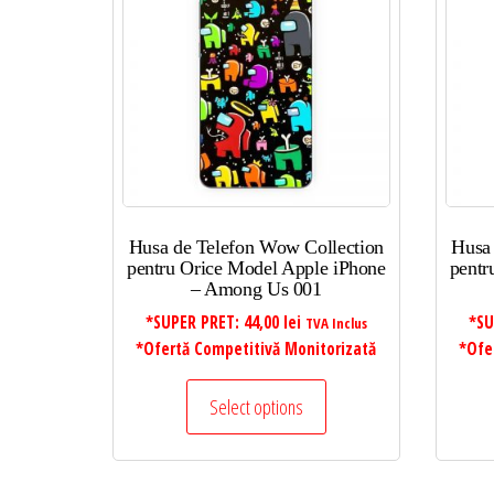
la
mic
la
mare
Husa de Telefon Wow Collection
Husa
pentru Orice Model Apple iPhone
pentr
– Among Us 001
*SUPER PRET:
44,00
lei
*SU
TVA Inclus
*Ofertă Competitivă Monitorizată
*Ofe
Select options