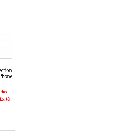
ction
iPhone
clus
izată