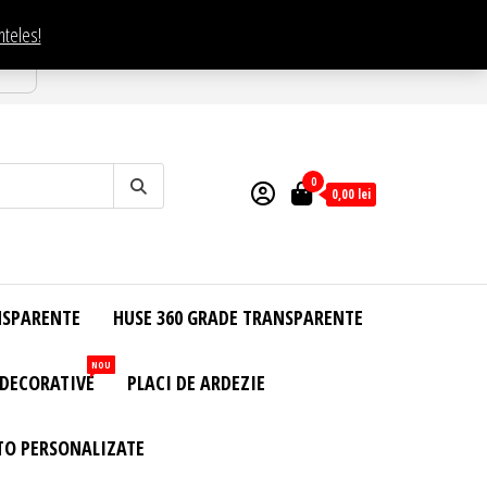
nteles!
esti
0
0,00
lei
NSPARENTE
HUSE 360 GRADE TRANSPARENTE
NOU
 DECORATIVE
PLACI DE ARDEZIE
TO PERSONALIZATE