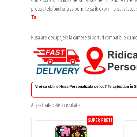
Comandă acum o husă personalizată pentru iPhone cu tematica
proteja telefonul și îți va permite să îți exprimi creativit
Ta
.
Husa are decupajele la camere si porturi compatibile cu mo
Vrei sa obtii o Husa Personalizata pe loc? Te așteptăm în
Sortat
Afișez toate cele 7 rezultate
după
SUPER PRET!
preț:
de