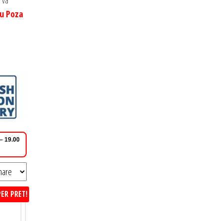
 va
cu Poza
 – 19.00
ER PRET!