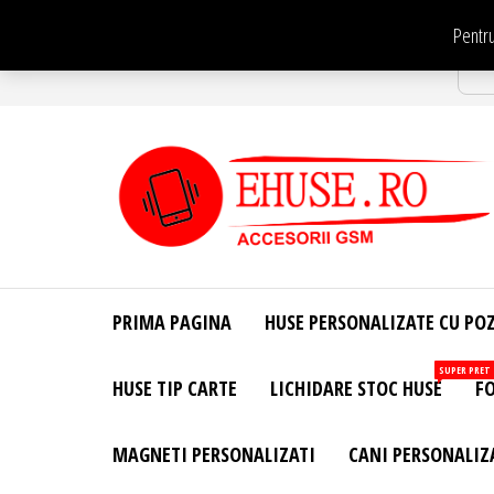
Sari
Pentru
la
Str
conținut
EHuse.ro –
EHuse.ro –
Huse
Site Oficial .
Personalizate
PRIMA PAGINA
HUSE PERSONALIZATE CU PO
Huse
Pentru Orice
Marca de
Personalizate
SUPER PRET
HUSE TIP CARTE
LICHIDARE STOC HUSE
FO
Telefon –
Diverse
Personalizari
MAGNETI PERSONALIZATI
CANI PERSONALIZ
– Accesorii
GSM