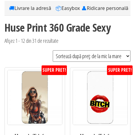
🚚
📦
👤
Livrare la adresă
Easybox
Ridicare personală
Huse Print 360 Grade Sexy
Sortat
Afișez 1 - 12 din 31 de rezultate
după
preț:
de
SUPER PRET!
SUPER PRET!
la
mic
la
mare