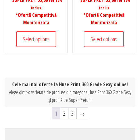
*SUPER PRET:
55,00
lei
*SUPER PRET:
55,00
lei
TVA
TVA
Inclus
Inclus
*Ofertă Competitivă
*Ofertă Competitivă
Monitorizată
Monitorizată
Select options
Select options
Cele mai noi oferte la Huse Print 360 Grade Sexy online!
Alege dintr-o varietate de produse din categoria Huse Print 360 Grade Sexy
și profită de Super Prețuri!
1
2
3
→