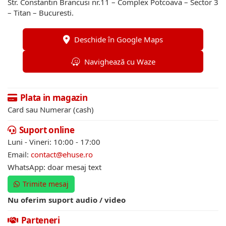
Str. Constantin Brancusi nr.11 – Complex Potcoava – Sector 3
– Titan – Bucuresti.
Deschide în Google Maps
Navighează cu Waze
Plata in magazin
Card sau Numerar (cash)
Suport online
Luni - Vineri: 10:00 - 17:00
Email:
contact@ehuse.ro
WhatsApp: doar mesaj text
Trimite mesaj
Nu oferim suport audio / video
Parteneri