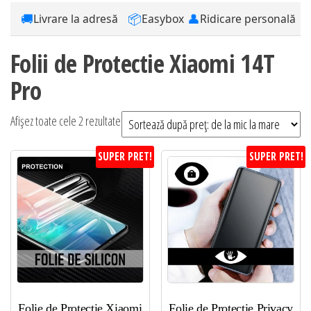
🚚
📦
👤
Livrare la adresă
Easybox
Ridicare personală
Folii de Protectie Xiaomi 14T
Pro
Sortat
Afișez toate cele 2 rezultate
după
SUPER PRET!
SUPER PRET!
preț:
de
la
mic
la
mare
Folie de Protectie Xiaomi
Folie de Protectie Privacy