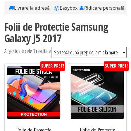
🚚
📦
👤
Livrare la adresă
Easybox
Ridicare personală
Folii de Protectie Samsung
Galaxy J5 2017
Sortat
Afișez toate cele 3 rezultate
după
SUPER PRET!
SUPER PRET!
preț:
de
la
mic
la
mare
Folie de Protectie
Folie de Protectie