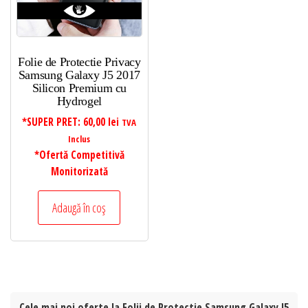
Folie de Protectie Privacy
Samsung Galaxy J5 2017
Silicon Premium cu
Hydrogel
*SUPER PRET:
60,00
lei
TVA
Inclus
*Ofertă Competitivă
Monitorizată
Adaugă în coș
Cele mai noi oferte la Folii de Protectie Samsung Galaxy J5