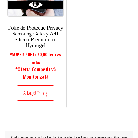
Folie de Protectie Privacy
Samsung Galaxy A41
Silicon Premium cu
Hydrogel
*SUPER PRET:
60,00
lei
TVA
Inclus
*Ofertă Competitivă
Monitorizată
Adaugă în coș
Cele mai noi oferte la Folii de Protectie Samsung Galaxy