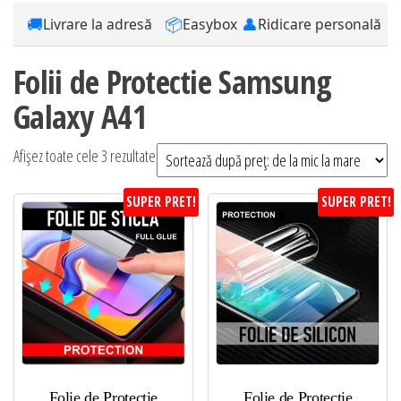
🚚
📦
👤
Livrare la adresă
Easybox
Ridicare personală
Folii de Protectie Samsung
Galaxy A41
Sortat
Afișez toate cele 3 rezultate
după
SUPER PRET!
SUPER PRET!
preț:
de
la
mic
la
mare
Folie de Protectie
Folie de Protectie