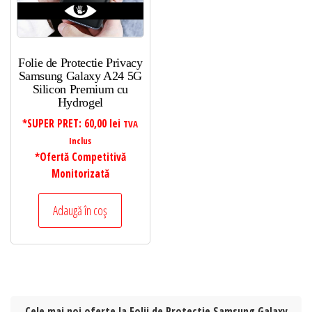
Folie de Protectie Privacy
Samsung Galaxy A24 5G
Silicon Premium cu
Hydrogel
*SUPER PRET:
60,00
lei
TVA
Inclus
*Ofertă Competitivă
Monitorizată
Adaugă în coș
Cele mai noi oferte la Folii de Protectie Samsung Galaxy