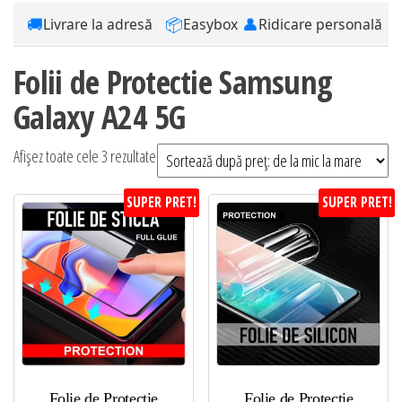
🚚
📦
👤
Livrare la adresă
Easybox
Ridicare personală
Folii de Protectie Samsung
Galaxy A24 5G
Sortat
Afișez toate cele 3 rezultate
după
SUPER PRET!
SUPER PRET!
preț:
de
la
mic
la
mare
Folie de Protectie
Folie de Protectie